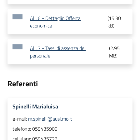
All. 6 - Dettaglio Offerta
(
15.30
economica
kB
)
All. 7 - Tassi di assenza del
(
2.95
personale
MB
)
Referenti
Spinelli Marialuisa
e-mail:
m.spinelli@ausl.mo.it
telefono:
059435909
cellulare:
059435722