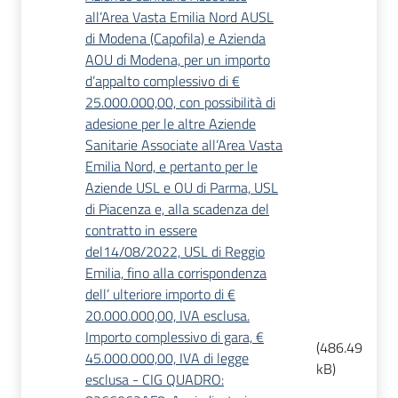
all’Area Vasta Emilia Nord AUSL
di Modena (Capofila) e Azienda
AOU di Modena, per un importo
d’appalto complessivo di €
25.000.000,00, con possibilità di
adesione per le altre Aziende
Sanitarie Associate all’Area Vasta
Emilia Nord, e pertanto per le
Aziende USL e OU di Parma, USL
di Piacenza e, alla scadenza del
contratto in essere
del14/08/2022, USL di Reggio
Emilia, fino alla corrispondenza
dell’ ulteriore importo di €
20.000.000,00, IVA esclusa.
Importo complessivo di gara, €
(
486.49
45.000.000,00, IVA di legge
kB
)
esclusa - CIG QUADRO: