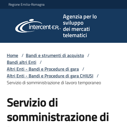
Vai al contenuto
Vai alla navigazione
Vai al footer
Regione Emilia-Romagna
Agenzia per lo
Agenzia
sviluppo
per lo
dei mercati
sviluppo
telematici
dei
mercati
telematici
Home
/
Bandi e strumenti di acquisto
/
Bandi altri Enti
/
Altri Enti - Bandi e Procedure di gara
/
Altri Enti - Bandi e Procedure di gara CHIUSI
/
L'Agenzia
Servizio di somministrazione di lavoro temporaneo
Servizio di
Salta al contenuto
Bandi
e
somministrazione di
strumenti
di