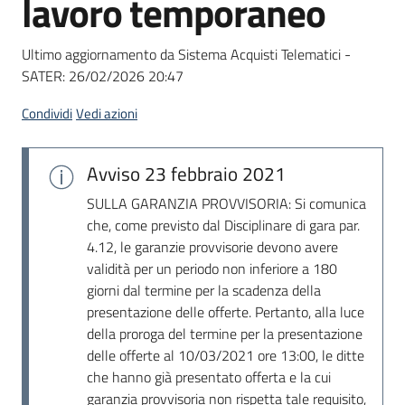
lavoro temporaneo
acquisto
Ultimo aggiornamento da Sistema Acquisti Telematici -
SATER:
26/02/2026 20:47
Supporto
Condividi
Vedi azioni
Piattaforme
Avviso
23 febbraio 2021
telematiche
SULLA GARANZIA PROVVISORIA: Si comunica
che, come previsto dal Disciplinare di gara par.
4.12, le garanzie provvisorie devono avere
validità per un periodo non inferiore a 180
giorni dal termine per la scadenza della
presentazione delle offerte. Pertanto, alla luce
English
della proroga del termine per la presentazione
site
delle offerte al 10/03/2021 ore 13:00, le ditte
che hanno già presentato offerta e la cui
garanzia provvisoria non rispetta tale requisito,