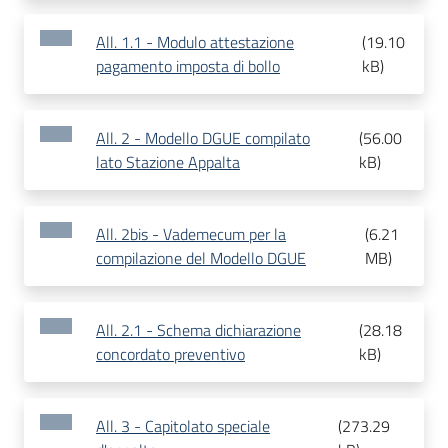
All. 1.1 - Modulo attestazione
(
19.10
pagamento imposta di bollo
kB
)
All. 2 - Modello DGUE compilato
(
56.00
lato Stazione Appalta
kB
)
All. 2bis - Vademecum per la
(
6.21
compilazione del Modello DGUE
MB
)
All. 2.1 - Schema dichiarazione
(
28.18
concordato preventivo
kB
)
All. 3 - Capitolato speciale
(
273.29