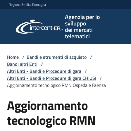
Vai al contenuto
Vai alla navigazione
Vai al footer
Regione Emilia-Romagna
Agenzia per lo
Agenzia
sviluppo
per lo
dei mercati
sviluppo
telematici
dei
mercati
telematici
Home
/
Bandi e strumenti di acquisto
/
Bandi altri Enti
/
Altri Enti - Bandi e Procedure di gara
/
Altri Enti - Bandi e Procedure di gara CHIUSI
/
L'Agenzia
Aggiornamento tecnologico RMN Ospedale Faenza
Aggiornamento
Salta al contenuto
Bandi
e
tecnologico RMN
strumenti
di