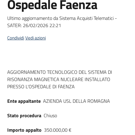
Ospedale Faenza
acquisto
Ultimo aggiornamento da Sistema Acquisti Telematici -
SATER:
26/02/2026 22:21
Supporto
Condividi
Vedi azioni
Piattaforme
telematiche
Dati del bando
AGGIORNAMENTO TECNOLOGICO DEL SISTEMA DI
RISONANZA MAGNETICA NUCLEARE INSTALLATO
PRESSO L'OSPEDALE DI FAENZA
Ente appaltante
AZIENDA USL DELLA ROMAGNA
English
site
Stato procedura
Chiuso
Importo appalto
350.000,00 €