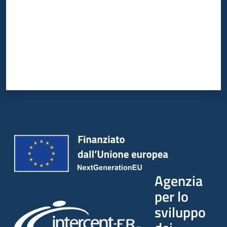
Agenzia
per lo
sviluppo