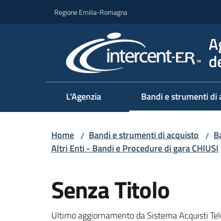
Vai al contenuto
Vai alla navigazione
Vai al footer
Regione Emilia-Romagna
A
d
L'Agenzia
Bandi e strumenti di 
Home
Bandi e strumenti di acquisto
Ba
/
/
Altri Enti - Bandi e Procedure di gara CHIUSI
Salta al contenuto
Senza Titolo
Ultimo aggiornamento da Sistema Acquisti Tel