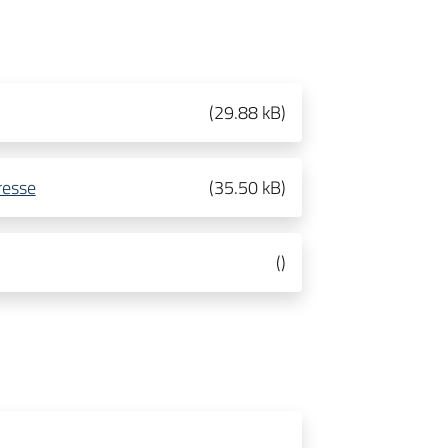
(
29.88 kB
)
resse
(
35.50 kB
)
(
)