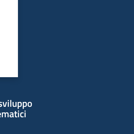
sviluppo
ematici