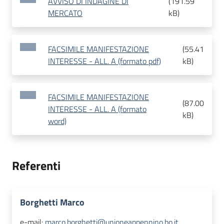
AVVISO DI INDAGINE DI
(
191.59
MERCATO
kB
)
FACSIMILE MANIFESTAZIONE
(
55.41
INTERESSE - ALL. A (formato pdf)
kB
)
FACSIMILE MANIFESTAZIONE
(
87.00
INTERESSE - ALL. A (formato
kB
)
word)
Referenti
Borghetti Marco
e-mail:
marco.borghetti@unioneappennino.bo.it