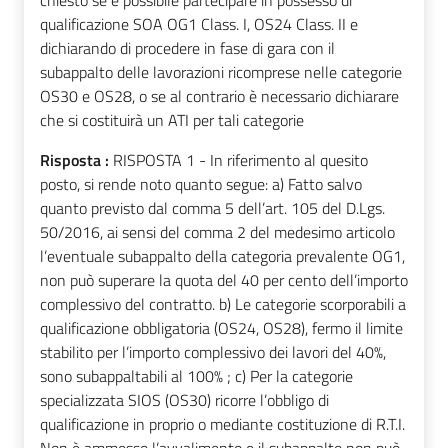
chiesto se è possibile partecipare in possesso di
qualificazione SOA OG1 Class. I, OS24 Class. II e
dichiarando di procedere in fase di gara con il
subappalto delle lavorazioni ricomprese nelle categorie
OS30 e OS28, o se al contrario è necessario dichiarare
che si costituirà un ATI per tali categorie
Risposta :
RISPOSTA 1 - In riferimento al quesito
posto, si rende noto quanto segue: a) Fatto salvo
quanto previsto dal comma 5 dell’art. 105 del D.Lgs.
50/2016, ai sensi del comma 2 del medesimo articolo
l’eventuale subappalto della categoria prevalente OG1,
non può superare la quota del 40 per cento dell’importo
complessivo del contratto. b) Le categorie scorporabili a
qualificazione obbligatoria (OS24, OS28), fermo il limite
stabilito per l’importo complessivo dei lavori del 40%,
sono subappaltabili al 100% ; c) Per la categorie
specializzata SIOS (OS30) ricorre l’obbligo di
qualificazione in proprio o mediante costituzione di R.T.I.