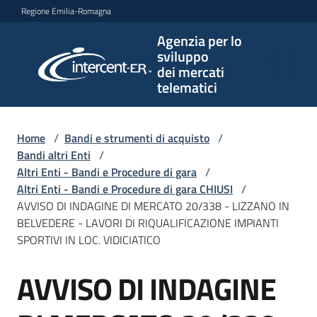
Vai al contenuto
Vai alla navigazione
Vai al footer
Regione Emilia-Romagna
Agenzia per lo
Agenzia
sviluppo
per lo
dei mercati
sviluppo
telematici
dei
mercati
telematici
Home
/
Bandi e strumenti di acquisto
/
Bandi altri Enti
/
Altri Enti - Bandi e Procedure di gara
/
Altri Enti - Bandi e Procedure di gara CHIUSI
/
L'Agenzia
AVVISO DI INDAGINE DI MERCATO 20/338 - LIZZANO IN
BELVEDERE - LAVORI DI RIQUALIFICAZIONE IMPIANTI
SPORTIVI IN LOC. VIDICIATICO
Bandi
AVVISO DI INDAGINE
e
Salta al contenuto
strumenti
di