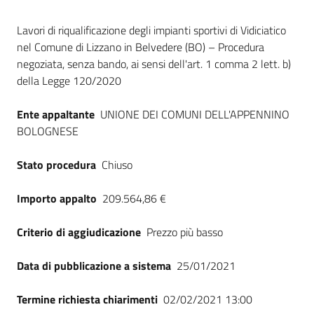
Seguici
Dati del bando
su
Lavori di riqualificazione degli impianti sportivi di Vidiciatico
nel Comune di Lizzano in Belvedere (BO) – Procedura
negoziata, senza bando, ai sensi dell'art. 1 comma 2 lett. b)
della Legge 120/2020
Ente appaltante
UNIONE DEI COMUNI DELL'APPENNINO
BOLOGNESE
Stato procedura
Chiuso
Importo appalto
209.564,86 €
Criterio di aggiudicazione
Prezzo più basso
Data di pubblicazione a sistema
25/01/2021
Termine richiesta chiarimenti
02/02/2021 13:00