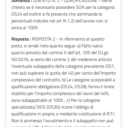
Domanda :
QUESITO N. 2 - QUALIFICAZIONE - Viene
chiesto se è necessario possedere SOA per la categoria
OS24 ed inoltre si fa presente che sommando le
percentuali indicate nel art III.1.2) dell'avviso non si
arriva al 100%
Risposta :
RISPOSTA 2 - In riferimento al quesito
posto, si rende noto quanto segue: a) Fatto salvo
quanto previsto dal comma 5 dell’art. 105 del D.Lgs.
50/2016, ai sensi del comma 2 del medesimo articolo
l’eventuale subappalto della categoria prevalente OG1,
non può superare la quota del 40 per cento dell’importo
complessivo del contratto. b) Le categorie scorporabili a
qualificazione obbligatoria (OS24, OS28), fermo il limite
stabilito per l’importo complessivo dei lavori del 40%,
sono subappaltabili al 100% ; c) Per la categorie
specializzata SIOS (OS30) ricorre l’obbligo di
qualificazione in proprio o mediante costituzione di R.T.I.
Non è ammesso l’avvalimento e il subappalto non può