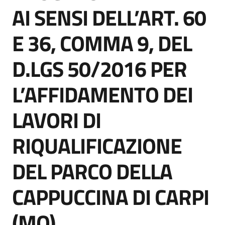
acquisto
AI SENSI DELL’ART. 60
E 36, COMMA 9, DEL
Supporto
D.LGS 50/2016 PER
L’AFFIDAMENTO DEI
Piattaforme
telematiche
LAVORI DI
RIQUALIFICAZIONE
DEL PARCO DELLA
English
CAPPUCCINA DI CARPI
site
(MO)