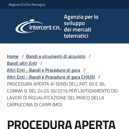
Vai al contenuto
Vai alla navigazione
Vai al footer
Regione Emilia-Romagna
Agenzia per lo
Agenzia
sviluppo
per lo
dei mercati
sviluppo
telematici
dei
mercati
telematici
Home
/
Bandi e strumenti di acquisto
/
Bandi altri Enti
/
Altri Enti - Bandi e Procedure di gara
/
Altri Enti - Bandi e Procedure di gara CHIUSI
/
L'Agenzia
PROCEDURA APERTA AI SENSI DELL’ART. 60 E 36,
COMMA 9, DEL D.LGS 50/2016 PER L’AFFIDAMENTO DEI
LAVORI DI RIQUALIFICAZIONE DEL PARCO DELLA
CAPPUCCINA DI CARPI (MO)
Bandi
e
PROCEDURA APERTA
strumenti
Salta al contenuto
di