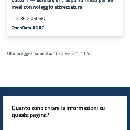
Lotto
1
—
Servizio di trasporto rifiuti per 36
mesi con noleggio attrezzature
CIG:
86040606EC
OpenData ANAC
Ultimo aggiornamento
:
18-05-2021, 11:47
Quanto sono chiare le informazioni su
questa pagina?
Valuta da 1 a 5 stelle