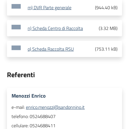
m) DVR Parte generale
(
944.40 kB
)
n) Scheda Centro di Raccolta
(
3.32 MB
)
o) Scheda Raccolta RSU
(
753.11 kB
)
Referenti
Menozzi Enrico
e-mail:
enrico.menozzi@sandonnino.it
telefono:
0524688407
cellulare:
0524688411