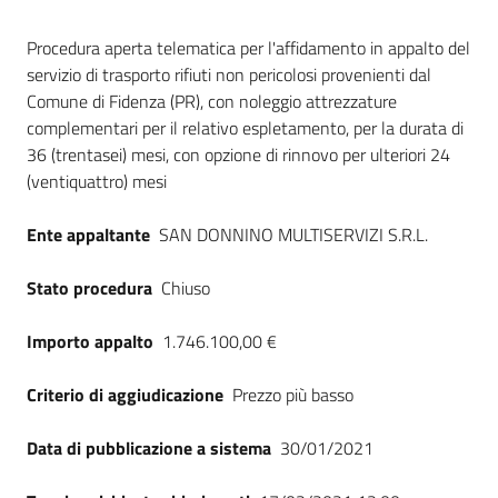
Seguici
Dati del bando
su
Procedura aperta telematica per l'affidamento in appalto del
servizio di trasporto rifiuti non pericolosi provenienti dal
Comune di Fidenza (PR), con noleggio attrezzature
complementari per il relativo espletamento, per la durata di
36 (trentasei) mesi, con opzione di rinnovo per ulteriori 24
(ventiquattro) mesi
Ente appaltante
SAN DONNINO MULTISERVIZI S.R.L.
Stato procedura
Chiuso
Importo appalto
1.746.100,00 €
Criterio di aggiudicazione
Prezzo più basso
Data di pubblicazione a sistema
30/01/2021