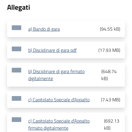
Allegati
a) Bando di gara
(
94.55 kB
)
b) Disciplinare di gara pdf
(
17.93 MB
)
b) Disciplinare di gara firmato
(
648.74
digitalmente
kB
)
c) Capitolato Speciale d'Appalto
(
7.43 MB
)
c) Capitolato Speciale d'Appalto
(
692.13
firmato digitalmente
kB
)