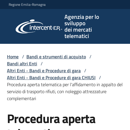
Vai al contenuto
Vai alla navigazione
Vai al footer
Regione Emilia-Romagna
Agenzia per lo
Agenzia
sviluppo
per lo
dei mercati
sviluppo
telematici
dei
mercati
telematici
Home
/
Bandi e strumenti di acquisto
/
Bandi altri Enti
/
Altri Enti - Bandi e Procedure di gara
/
Altri Enti - Bandi e Procedure di gara CHIUSI
/
L'Agenzia
Procedura aperta telematica per l'affidamento in appalto del
servizio di trasporto rifiuti, con noleggio attrezzature
complementari
Bandi
Procedura aperta
e
Salta al contenuto
strumenti
di