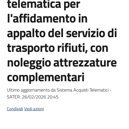
telematica per
acquisto
l'affidamento in
Supporto
appalto del servizio di
trasporto rifiuti, con
Piattaforme
noleggio attrezzature
telematiche
complementari
Ultimo aggiornamento da Sistema Acquisti Telematici -
SATER:
26/02/2026 20:45
English
site
Condividi
Vedi azioni