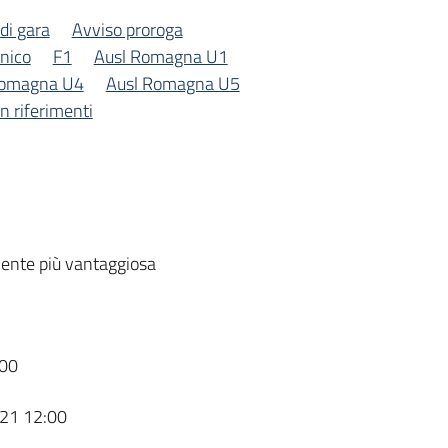
 di gara
Avviso proroga
cnico
F1
Ausl Romagna U1
Romagna U4
Ausl Romagna U5
n riferimenti
ente più vantaggiosa
00
21 12:00