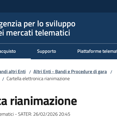
genzia per lo sviluppo
ei mercati telematici
acquisto
Supporto
Piattaforme telema
ndi altri Enti
Altri Enti - Bandi e Procedure di gara
/
/
Cartella elettronica rianimazione
/
ica rianimazione
ematici - SATER:
26/02/2026 20:45