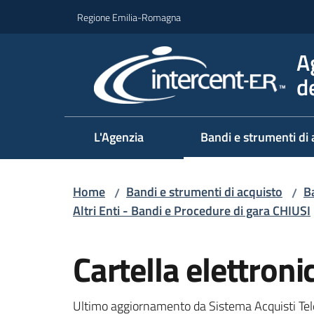
Vai al contenuto
Vai alla navigazione
Vai al footer
Regione Emilia-Romagna
A
d
L'Agenzia
Bandi e strumenti di 
Home
Bandi e strumenti di acquisto
Ba
/
/
Altri Enti - Bandi e Procedure di gara CHIUSI
Salta al contenuto
Cartella elettron
Ultimo aggiornamento da Sistema Acquisti Tel