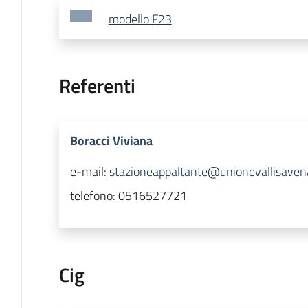
modello F23
Referenti
Boracci Viviana
e-mail:
stazioneappaltante@unionevallisavenai
telefono:
0516527721
Cig