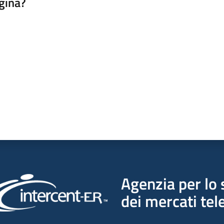
gina?
a da 1 a 5 stelle
Agenzia per lo 
dei mercati tel