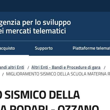
genzia per lo sviluppo
ei mercati telematici
acquisto
Supporto
Piattaforme telema
ndi altri Enti
Altri Enti - Bandi e Procedure di gara
/
/
MIGLIORAMENTO SISMICO DELLA SCUOLA MATERNA R
/
 SISMICO DELLA
A RODARI - OZZANO