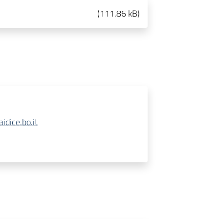
(
111.86 kB
)
dice.bo.it