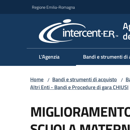
Vai al contenuto
Vai alla navigazione
Vai al footer
Regione Emilia-Romagna
A
d
L'Agenzia
Bandi e strumenti di 
Home
Bandi e strumenti di acquisto
Ba
/
/
Altri Enti - Bandi e Procedure di gara CHIUSI
Salta al contenuto
MIGLIORAMENTO
SCUOLA MATERN