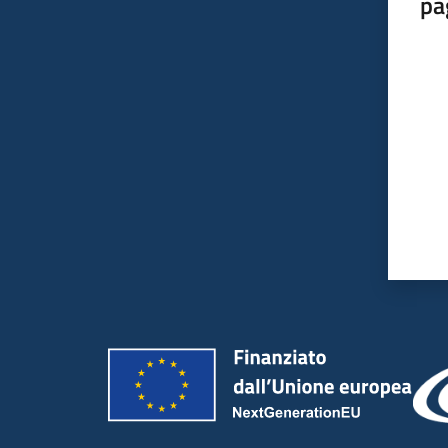
pa
Valut