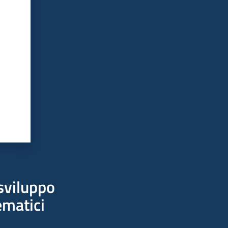
sviluppo
ematici