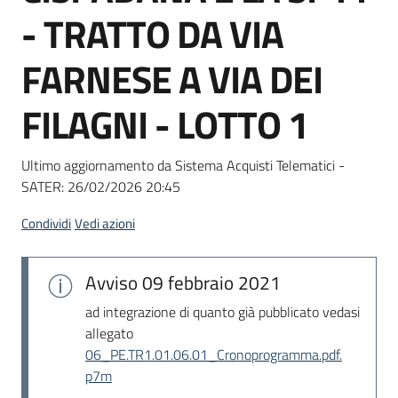
acquisto
- TRATTO DA VIA
FARNESE A VIA DEI
Supporto
FILAGNI - LOTTO 1
Piattaforme
Ultimo aggiornamento da Sistema Acquisti Telematici -
telematiche
SATER:
26/02/2026 20:45
Condividi
Vedi azioni
Avviso
09 febbraio 2021
English
ad integrazione di quanto già pubblicato vedasi
site
allegato
06_PE.TR1.01.06.01_Cronoprogramma.pdf.
p7m