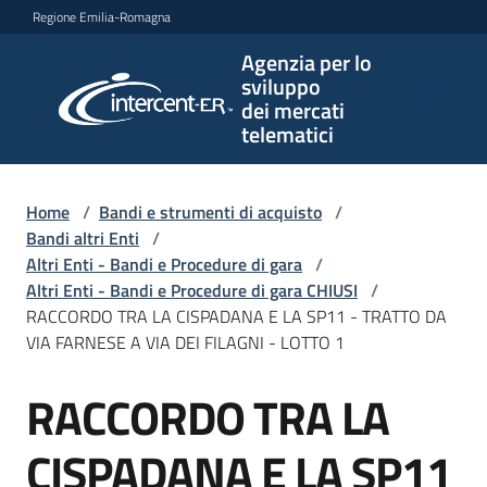
Vai al contenuto
Vai alla navigazione
Vai al footer
Regione Emilia-Romagna
Agenzia per lo
Agenzia
sviluppo
per lo
dei mercati
sviluppo
telematici
dei
mercati
telematici
Home
/
Bandi e strumenti di acquisto
/
Bandi altri Enti
/
Altri Enti - Bandi e Procedure di gara
/
Altri Enti - Bandi e Procedure di gara CHIUSI
/
L'Agenzia
RACCORDO TRA LA CISPADANA E LA SP11 - TRATTO DA
VIA FARNESE A VIA DEI FILAGNI - LOTTO 1
RACCORDO TRA LA
Bandi
Salta al contenuto
e
strumenti
CISPADANA E LA SP11
di