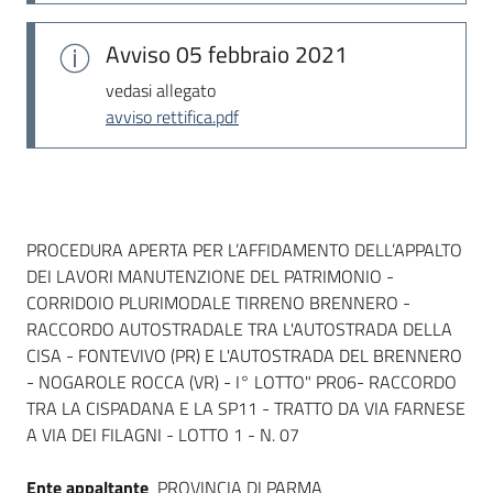
Seguici
su
Avviso
05 febbraio 2021
vedasi allegato
avviso rettifica.pdf
Dati del bando
PROCEDURA APERTA PER L’AFFIDAMENTO DELL’APPALTO
DEI LAVORI MANUTENZIONE DEL PATRIMONIO -
CORRIDOIO PLURIMODALE TIRRENO BRENNERO -
RACCORDO AUTOSTRADALE TRA L'AUTOSTRADA DELLA
CISA - FONTEVIVO (PR) E L'AUTOSTRADA DEL BRENNERO
- NOGAROLE ROCCA (VR) - I° LOTTO" PR06- RACCORDO
TRA LA CISPADANA E LA SP11 - TRATTO DA VIA FARNESE
A VIA DEI FILAGNI - LOTTO 1 - N. 07
Ente appaltante
PROVINCIA DI PARMA