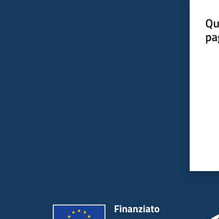
Qu
pa
Valut