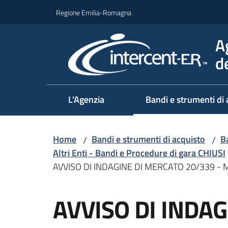
Vai al contenuto
Vai alla navigazione
Vai al footer
Regione Emilia-Romagna
A
d
L'Agenzia
Bandi e strumenti di 
Home
Bandi e strumenti di acquisto
Ba
/
/
Altri Enti - Bandi e Procedure di gara CHIUSI
AVVISO DI INDAGINE DI MERCATO 20/339 -
Salta al contenuto
AVVISO DI INDA