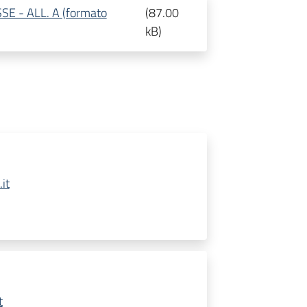
E - ALL. A (formato
(
87.00
kB
)
it
t