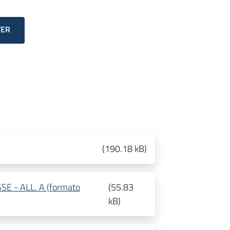
TER
(
190.18 kB
)
E - ALL. A (formato
(
55.83
kB
)