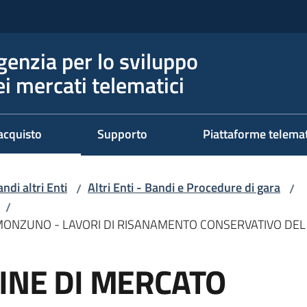
genzia per lo sviluppo
ei mercati telematici
acquisto
Supporto
Piattaforme telema
ndi altri Enti
Altri Enti - Bandi e Procedure di gara
/
/
/
 MONZUNO - LAVORI DI RISANAMENTO CONSERVATIVO DEL
GINE DI MERCATO