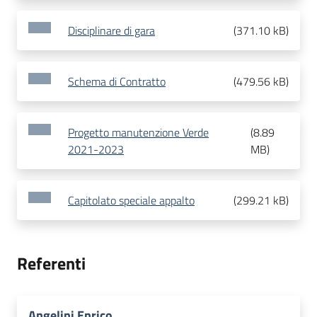
Disciplinare di gara
(
371.10 kB
)
Schema di Contratto
(
479.56 kB
)
Progetto manutenzione Verde
(
8.89
2021-2023
MB
)
Capitolato speciale appalto
(
299.21 kB
)
Referenti
Angelini Enrico