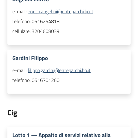
e-mail:
enrico.angelini@enteparchi.bo.it
telefono:
0516254818
cellulare:
3204608039
Gardini Filippo
e-mail:
filippo.gardini@enteparchi.bo.it
telefono:
0516701260
Cig
Lotto
1
—
Appalto di servizi relativo alla