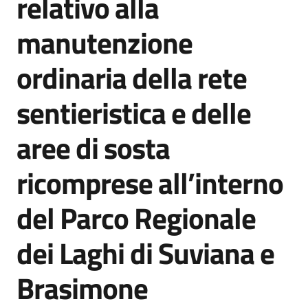
relativo alla
acquisto
manutenzione
Supporto
ordinaria della rete
sentieristica e delle
Piattaforme
aree di sosta
telematiche
ricomprese all’interno
del Parco Regionale
dei Laghi di Suviana e
English
site
Brasimone