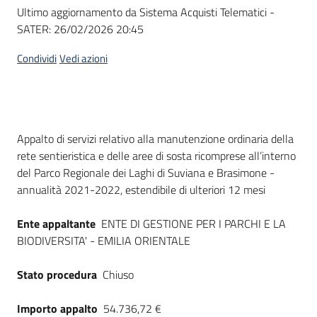
Seguici
Ultimo aggiornamento da Sistema Acquisti Telematici -
su
SATER:
26/02/2026 20:45
Condividi
Vedi azioni
Dati del bando
Appalto di servizi relativo alla manutenzione ordinaria della
rete sentieristica e delle aree di sosta ricomprese all’interno
del Parco Regionale dei Laghi di Suviana e Brasimone -
annualità 2021-2022, estendibile di ulteriori 12 mesi
Ente appaltante
ENTE DI GESTIONE PER I PARCHI E LA
BIODIVERSITA' - EMILIA ORIENTALE
Stato procedura
Chiuso
Importo appalto
54.736,72 €