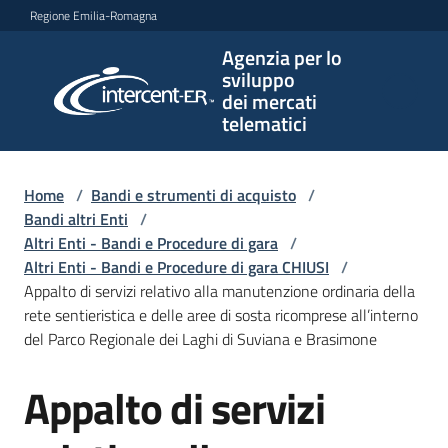
Vai al contenuto
Vai alla navigazione
Vai al footer
Regione Emilia-Romagna
Agenzia per lo
Agenzia
sviluppo
per lo
dei mercati
sviluppo
telematici
dei
mercati
telematici
Home
/
Bandi e strumenti di acquisto
/
Bandi altri Enti
/
Altri Enti - Bandi e Procedure di gara
/
Altri Enti - Bandi e Procedure di gara CHIUSI
/
L'Agenzia
Appalto di servizi relativo alla manutenzione ordinaria della
rete sentieristica e delle aree di sosta ricomprese all’interno
del Parco Regionale dei Laghi di Suviana e Brasimone
Bandi
Appalto di servizi
e
Salta al contenuto
strumenti
di