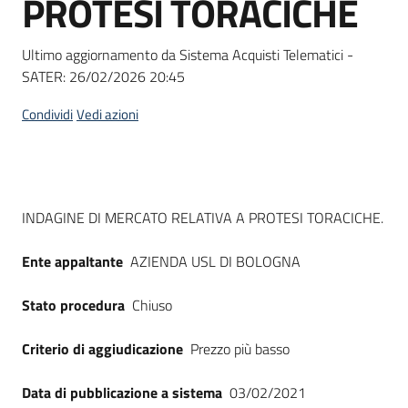
PROTESI TORACICHE
acquisto
Ultimo aggiornamento da Sistema Acquisti Telematici -
SATER:
26/02/2026 20:45
Supporto
Condividi
Vedi azioni
Piattaforme
telematiche
Dati del bando
INDAGINE DI MERCATO RELATIVA A PROTESI TORACICHE.
Ente appaltante
AZIENDA USL DI BOLOGNA
Stato procedura
Chiuso
English
site
Criterio di aggiudicazione
Prezzo più basso
Data di pubblicazione a sistema
03/02/2021