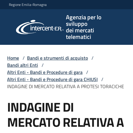
Vai al contenuto
Vai alla navigazione
Vai al footer
Regione Emilia-Romagna
Agenzia per lo
Agenzia
sviluppo
per lo
dei mercati
sviluppo
telematici
dei
mercati
telematici
Home
/
Bandi e strumenti di acquisto
/
Bandi altri Enti
/
Altri Enti - Bandi e Procedure di gara
/
Altri Enti - Bandi e Procedure di gara CHIUSI
/
L'Agenzia
INDAGINE DI MERCATO RELATIVA A PROTESI TORACICHE
INDAGINE DI
Salta al contenuto
Bandi
e
MERCATO RELATIVA A
strumenti
di