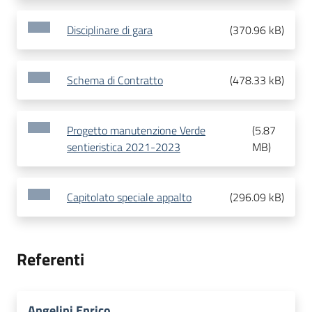
Disciplinare di gara
(
370.96 kB
)
Schema di Contratto
(
478.33 kB
)
Progetto manutenzione Verde
(
5.87
sentieristica 2021-2023
MB
)
Capitolato speciale appalto
(
296.09 kB
)
Referenti
Angelini Enrico