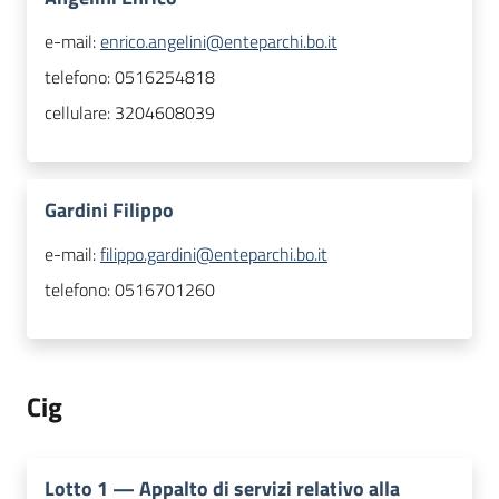
e-mail:
enrico.angelini@enteparchi.bo.it
telefono:
0516254818
cellulare:
3204608039
Gardini Filippo
e-mail:
filippo.gardini@enteparchi.bo.it
telefono:
0516701260
Cig
Lotto
1
—
Appalto di servizi relativo alla