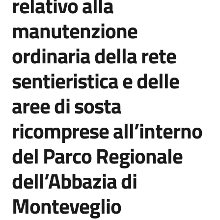
relativo alla
acquisto
manutenzione
Supporto
ordinaria della rete
sentieristica e delle
Piattaforme
aree di sosta
telematiche
ricomprese all’interno
del Parco Regionale
dell’Abbazia di
English
site
Monteveglio