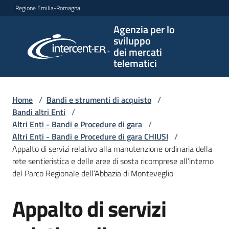
Vai al contenuto
Vai alla navigazione
Vai al footer
Regione Emilia-Romagna
Agenzia per lo
Agenzia
sviluppo
per lo
dei mercati
sviluppo
telematici
dei
mercati
telematici
Home
/
Bandi e strumenti di acquisto
/
Bandi altri Enti
/
Altri Enti - Bandi e Procedure di gara
/
Altri Enti - Bandi e Procedure di gara CHIUSI
/
L'Agenzia
Appalto di servizi relativo alla manutenzione ordinaria della
rete sentieristica e delle aree di sosta ricomprese all’interno
del Parco Regionale dell’Abbazia di Monteveglio
Bandi
Appalto di servizi
e
Salta al contenuto
strumenti
di