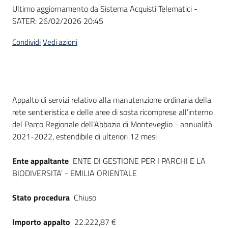
Seguici
Ultimo aggiornamento da Sistema Acquisti Telematici -
su
SATER:
26/02/2026 20:45
Condividi
Vedi azioni
Dati del bando
Appalto di servizi relativo alla manutenzione ordinaria della
rete sentieristica e delle aree di sosta ricomprese all’interno
del Parco Regionale dell’Abbazia di Monteveglio - annualità
2021-2022, estendibile di ulteriori 12 mesi
Ente appaltante
ENTE DI GESTIONE PER I PARCHI E LA
BIODIVERSITA' - EMILIA ORIENTALE
Stato procedura
Chiuso
Importo appalto
22.222,87 €