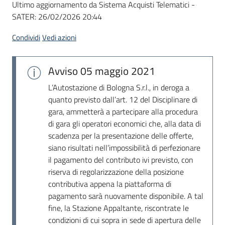
Ultimo aggiornamento da Sistema Acquisti Telematici -
acquisto
SATER:
26/02/2026 20:44
Condividi
Vedi azioni
Supporto
Avviso
05 maggio 2021
Piattaforme
L’Autostazione di Bologna S.r.l., in deroga a
telematiche
quanto previsto dall’art. 12 del Disciplinare di
gara, ammetterà a partecipare alla procedura
di gara gli operatori economici che, alla data di
scadenza per la presentazione delle offerte,
siano risultati nell’impossibilità di perfezionare
il pagamento del contributo ivi previsto, con
riserva di regolarizzazione della posizione
English
contributiva appena la piattaforma di
site
pagamento sarà nuovamente disponibile. A tal
fine, la Stazione Appaltante, riscontrate le
condizioni di cui sopra in sede di apertura delle