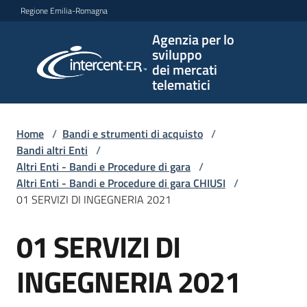
Vai al contenuto
Vai alla navigazione
Vai al footer
Regione Emilia-Romagna
Agenzia per lo
Agenzia
sviluppo
per lo
dei mercati
sviluppo
telematici
dei
mercati
telematici
Home
/
Bandi e strumenti di acquisto
/
Bandi altri Enti
/
Altri Enti - Bandi e Procedure di gara
/
Altri Enti - Bandi e Procedure di gara CHIUSI
/
L'Agenzia
01 SERVIZI DI INGEGNERIA 2021
01 SERVIZI DI
Salta al contenuto
Bandi
e
INGEGNERIA 2021
strumenti
di