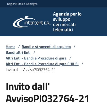
Vai al contenuto
Vai alla navigazione
Vai al footer
Regione Emilia-Romagna
Agenzia per lo
Agenzia
sviluppo
per lo
dei mercati
sviluppo
telematici
dei
mercati
telematici
Home
/
Bandi e strumenti di acquisto
/
Bandi altri Enti
/
Altri Enti - Bandi e Procedure di gara
/
Altri Enti - Bandi e Procedure di gara CHIUSI
/
L'Agenzia
Invito dall' AvvisoPI032764-21
Invito dall'
Salta al contenuto
Bandi
e
AvvisoPI032764-21
strumenti
di