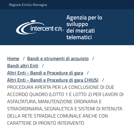
Vai al contenuto
Vai alla navigazione
Vai al footer
Regione Emilia-Romagna
Agenzia per lo
Agenzia
sviluppo
per lo
dei mercati
sviluppo
telematici
dei
mercati
telematici
Home
/
Bandi e strumenti di acquisto
/
Bandi altri Enti
/
Altri Enti - Bandi e Procedure di gara
/
Altri Enti - Bandi e Procedure di gara CHIUSI
/
L'Agenzia
PROCEDURA APERTA PER LA CONCLUSIONE DI DUE
ACCORDO QUADRO (LOTTO 1 E LOTTO 2) PER LAVORI DI
ASFALTATURA, MANUTENZIONE ORDINARIA E
STRAORDINARIA, SEGNALETICA E SISTEMI DI RITENUTA
Bandi
DELLA RETE STRADALE COMUNALE ANCHE CON
e
CARATTERE DI PRONTO INTERVENTO
strumenti
di