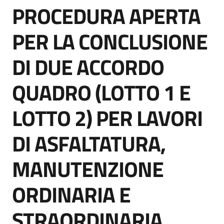
PROCEDURA APERTA
acquisto
Salta al contenuto
PER LA CONCLUSIONE
Supporto
DI DUE ACCORDO
QUADRO (LOTTO 1 E
Piattaforme
telematiche
LOTTO 2) PER LAVORI
DI ASFALTATURA,
MANUTENZIONE
English
ORDINARIA E
site
STRAORDINARIA,