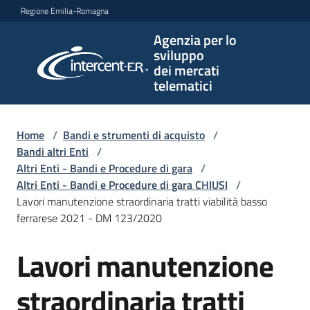
Vai al contenuto
Vai alla navigazione
Vai al footer
Regione Emilia-Romagna
Agenzia per lo
Agenzia
sviluppo
per lo
dei mercati
sviluppo
telematici
dei
mercati
telematici
Home
/
Bandi e strumenti di acquisto
/
Bandi altri Enti
/
Altri Enti - Bandi e Procedure di gara
/
Altri Enti - Bandi e Procedure di gara CHIUSI
/
L'Agenzia
Lavori manutenzione straordinaria tratti viabilità basso
ferrarese 2021 - DM 123/2020
Lavori manutenzione
Bandi
Salta al contenuto
e
strumenti
straordinaria tratti
di