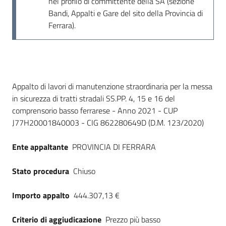
nel profilo di committente della SA (sezione
Bandi, Appalti e Gare del sito della Provincia di
Ferrara).
Dati del bando
Appalto di lavori di manutenzione straordinaria per la messa
in sicurezza di tratti stradali SS.PP. 4, 15 e 16 del
comprensorio basso ferrarese - Anno 2021 - CUP
J77H20001840003 - CIG 862280649D (D.M. 123/2020)
Ente appaltante
PROVINCIA DI FERRARA
Stato procedura
Chiuso
Importo appalto
444.307,13 €
Criterio di aggiudicazione
Prezzo più basso