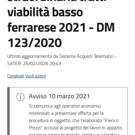
acquisto
viabilità basso
ferrarese 2021 - DM
Supporto
123/2020
Piattaforme
Ultimo aggiornamento da Sistema Acquisti Telematici -
telematiche
SATER:
26/02/2026 20:43
Condividi
Vedi azioni
Avviso
10 marzo 2021
English
Si comunica agli operatori economici
site
interessati a presentare offerta per la
procedura in oggetto, che l’elaborato “Elenco
Prezzi” accluso al progetto dei lavori in appalto,
per mero errore materiale, riporta in copertina