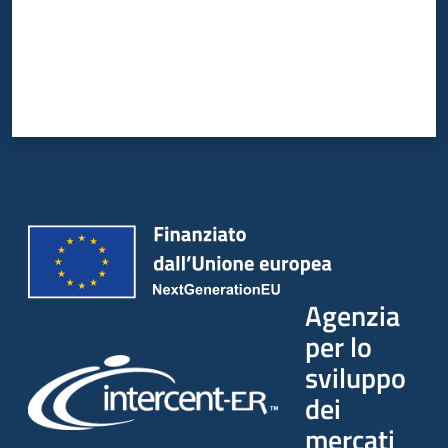
Agenzia
per lo
sviluppo
dei
mercati