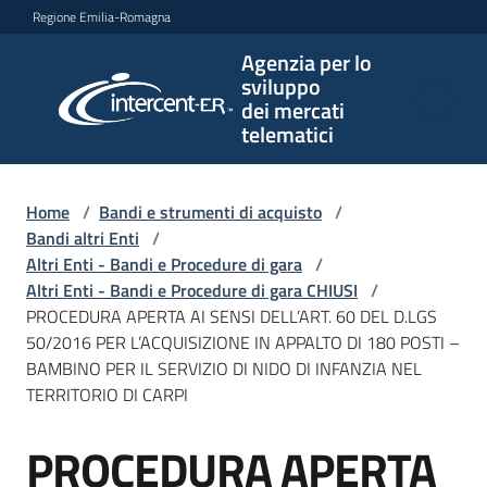
Vai al contenuto
Vai alla navigazione
Vai al footer
Regione Emilia-Romagna
Agenzia per lo
Agenzia
sviluppo
per lo
dei mercati
sviluppo
telematici
dei
mercati
telematici
Home
/
Bandi e strumenti di acquisto
/
Bandi altri Enti
/
Altri Enti - Bandi e Procedure di gara
/
Altri Enti - Bandi e Procedure di gara CHIUSI
/
L'Agenzia
PROCEDURA APERTA AI SENSI DELL’ART. 60 DEL D.LGS
50/2016 PER L’ACQUISIZIONE IN APPALTO DI 180 POSTI –
BAMBINO PER IL SERVIZIO DI NIDO DI INFANZIA NEL
TERRITORIO DI CARPI
Bandi
e
PROCEDURA APERTA
strumenti
Salta al contenuto
di