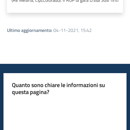
(Re Mesina, Cipì,Colorado). Il RUP di gara D.ssa Susi Tinti
Ultimo aggiornamento
:
04-11-2021, 15:42
Quanto sono chiare le informazioni su
questa pagina?
Valuta da 1 a 5 stelle