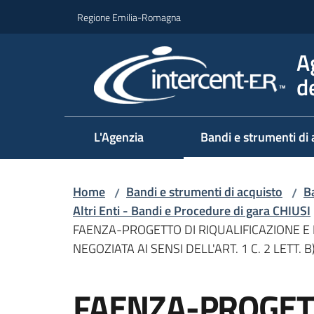
Vai al contenuto
Vai alla navigazione
Vai al footer
Regione Emilia-Romagna
A
d
L'Agenzia
Bandi e strumenti di 
Home
Bandi e strumenti di acquisto
Ba
/
/
Altri Enti - Bandi e Procedure di gara CHIUSI
FAENZA-PROGETTO DI RIQUALIFICAZIONE E
NEGOZIATA AI SENSI DELL'ART. 1 C. 2 LETT
Salta al contenuto
FAENZA-PROGET