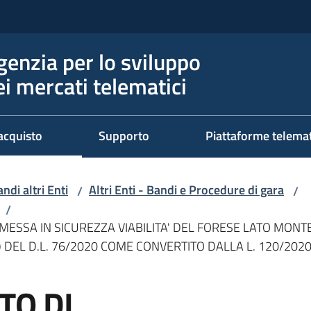
genzia per lo sviluppo
ei mercati telematici
acquisto
Supporto
Piattaforme telema
ndi altri Enti
Altri Enti - Bandi e Procedure di gara
/
/
/
 MESSA IN SICUREZZA VIABILITA' DEL FORESE LATO MON
. B) DEL D.L. 76/2020 COME CONVERTITO DALLA L. 120/2
TO DI