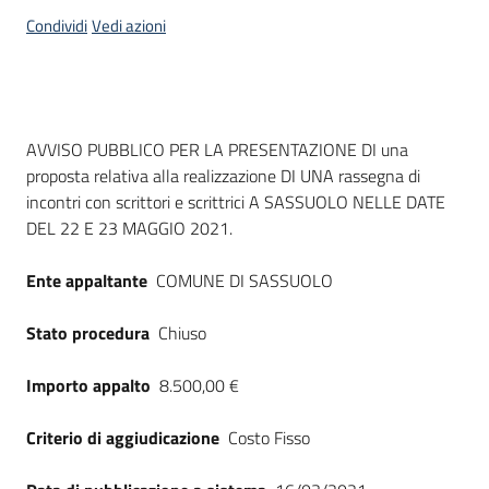
acquisto
Condividi
Vedi azioni
Supporto
Dati del bando
AVVISO PUBBLICO PER LA PRESENTAZIONE DI una
proposta relativa alla realizzazione DI UNA rassegna di
Piattaforme
incontri con scrittori e scrittrici A SASSUOLO NELLE DATE
telematiche
DEL 22 E 23 MAGGIO 2021.
Ente appaltante
COMUNE DI SASSUOLO
Stato procedura
Chiuso
English
Importo appalto
8.500,00 €
site
Criterio di aggiudicazione
Costo Fisso