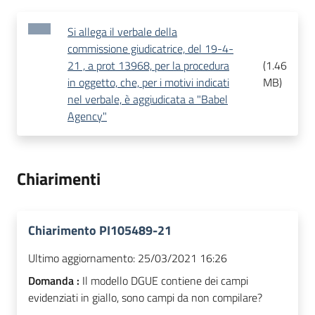
Si allega il verbale della
commissione giudicatrice, del 19-4-
21 , a prot 13968, per la procedura
(
1.46
in oggetto, che, per i motivi indicati
MB
)
nel verbale, è aggiudicata a "Babel
Agency"
Chiarimenti
Chiarimento PI105489-21
Ultimo aggiornamento:
25/03/2021 16:26
Domanda :
Il modello DGUE contiene dei campi
evidenziati in giallo, sono campi da non compilare?