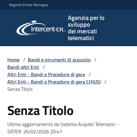
Vai al contenuto
Vai alla navigazione
Vai al footer
Regione Emilia-Romagna
Agenzia per lo
Agenzia
sviluppo
per lo
dei mercati
sviluppo
telematici
dei
mercati
telematici
Home
/
Bandi e strumenti di acquisto
/
Bandi altri Enti
/
Altri Enti - Bandi e Procedure di gara
/
Altri Enti - Bandi e Procedure di gara CHIUSI
/
L'Agenzia
Senza Titolo
Senza Titolo
Salta al contenuto
Bandi
e
Ultimo aggiornamento da Sistema Acquisti Telematici -
strumenti
SATER:
26/02/2026 20:41
di