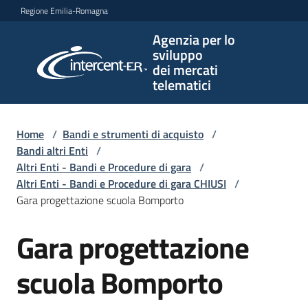
Vai al contenuto
Vai alla navigazione
Vai al footer
Regione Emilia-Romagna
Agenzia per lo
Agenzia
sviluppo
per lo
dei mercati
sviluppo
telematici
dei
mercati
telematici
Home
/
Bandi e strumenti di acquisto
/
Bandi altri Enti
/
Altri Enti - Bandi e Procedure di gara
/
Altri Enti - Bandi e Procedure di gara CHIUSI
/
L'Agenzia
Gara progettazione scuola Bomporto
Gara progettazione
Salta al contenuto
Bandi
e
scuola Bomporto
strumenti
di