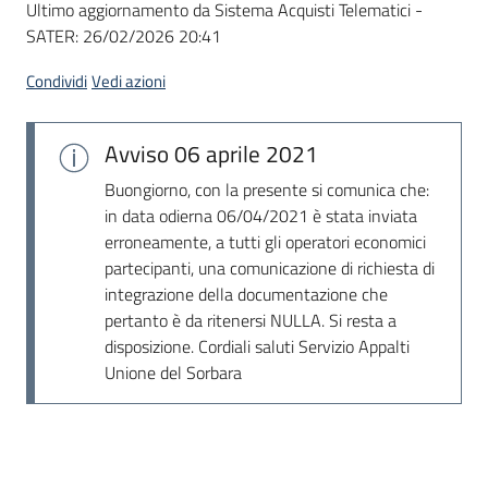
Ultimo aggiornamento da Sistema Acquisti Telematici -
acquisto
SATER:
26/02/2026 20:41
Condividi
Vedi azioni
Supporto
Avviso
06 aprile 2021
Piattaforme
Buongiorno, con la presente si comunica che:
telematiche
in data odierna 06/04/2021 è stata inviata
erroneamente, a tutti gli operatori economici
partecipanti, una comunicazione di richiesta di
integrazione della documentazione che
pertanto è da ritenersi NULLA. Si resta a
disposizione. Cordiali saluti Servizio Appalti
Unione del Sorbara
English
site