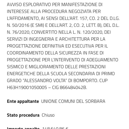
Dati del bando
Seguici
AVVISO ESPLORATIVO PER MANIFESTAZIONE DI
su
INTERESSE ALLA PROCEDURA NEGOZIATA PER
L'AFFIDAMENTO, AI SENSI DELL’ART. 157, CO. 2 DEL D.LG.
N. 50/2016 (E SMI) E DELL’ART. 2, CO. 2, LETT. B), DEL D.L.
N. 76/2020, CONVERTITO NELLA L. N. 120/2020, DEI
SERVIZI DI INGEGNERIA E ARCHITETTURA PER LA
PROGETTAZIONE DEFINITIVA ED ESECUTIVA PER IL
COORDINAMENTO DELLA SICUREZZA IN FASE DI
PROGETTAZIONE PER L’INTERVENTO DI ADEGUAMENTO
SISMICO E MIGLIORAMENTO DELLE PRESTAZIONI
ENERGETICHE DELLA SCUOLA SECONDARIA DI PRIMO
GRADO “ALESSANDRO VOLTA” DI BOMPORTO. CUP
H63H19001050005 – CIG 866484042B.
Ente appaltante
UNIONE COMUNI DEL SORBARA
Stato procedura
Chiuso
Importo appalto
148.640,86 €