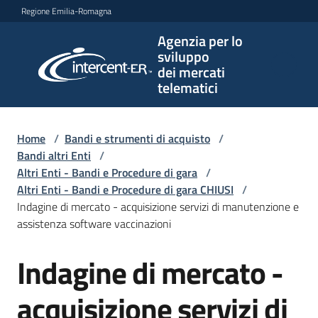
Vai al contenuto
Vai alla navigazione
Vai al footer
Regione Emilia-Romagna
Agenzia per lo
Agenzia
sviluppo
per lo
dei mercati
sviluppo
telematici
dei
mercati
telematici
Home
/
Bandi e strumenti di acquisto
/
Bandi altri Enti
/
Altri Enti - Bandi e Procedure di gara
/
Altri Enti - Bandi e Procedure di gara CHIUSI
/
L'Agenzia
Indagine di mercato - acquisizione servizi di manutenzione e
assistenza software vaccinazioni
Indagine di mercato -
Bandi
Salta al contenuto
e
strumenti
acquisizione servizi di
di