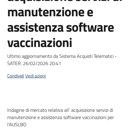
acquisto
manutenzione e
assistenza software
Supporto
vaccinazioni
Piattaforme
Ultimo aggiornamento da Sistema Acquisti Telematici -
telematiche
SATER:
26/02/2026 20:41
Condividi
Vedi azioni
English
Dati del bando
Indagine di mercato relativa all’ acquisizione servizi di
site
manutenzione e assistenza software vaccinazioni per
l'AUSLBO