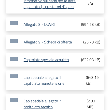
informativo sui rischi per le ditte
kB
)
appaltatrici, i prestatori d’opera
Allegato 8 - DUVRI
(
594.73 kB
)
Allegato 9 - Scheda di offerta
(
26.73 kB
)
Capitolato speciale acquisto
(
622.03 kB
)
Cap speciale allegato 1
(
648.19
capitolato manutenzione
kB
)
Cap speciale allegato 2
(
2.08
capitolato tecnico
MB
)