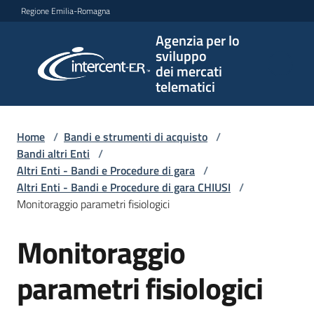
Vai al contenuto
Vai alla navigazione
Vai al footer
Regione Emilia-Romagna
Agenzia per lo
Agenzia
sviluppo
per lo
dei mercati
sviluppo
telematici
dei
mercati
telematici
Home
/
Bandi e strumenti di acquisto
/
Bandi altri Enti
/
Altri Enti - Bandi e Procedure di gara
/
Altri Enti - Bandi e Procedure di gara CHIUSI
/
L'Agenzia
Monitoraggio parametri fisiologici
Monitoraggio
Salta al contenuto
Bandi
e
parametri fisiologici
strumenti
di