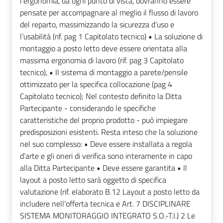
l’ergonomia, da ogni punto di vista, dovranno essere
pensate per accompagnare al meglio il flusso di lavoro
del reparto, massimizzando la sicurezza d’uso e
l’usabilità (rif. pag 1 Capitolato tecnico) • La soluzione di
montaggio a posto letto deve essere orientata alla
massima ergonomia di lavoro (rif. pag 3 Capitolato
tecnico), • Il sistema di montaggio a parete/pensile
ottimizzato per la specifica collocazione (pag 4
Capitolato tecnico); Nel contesto definito la Ditta
Partecipante - considerando le specifiche
caratteristiche del proprio prodotto - può impiegare
predisposizioni esistenti. Resta inteso che la soluzione
nel suo complesso: • Deve essere installata a regola
d’arte e gli oneri di verifica sono interamente in capo
alla Ditta Partecipante • Deve essere garantita • Il
layout a posto letto sarà oggetto di specifica
valutazione (rif. elaborato B.12 Layout a posto letto da
includere nell’offerta tecnica e Art. 7 DISCIPLINARE
SISTEMA MONITORAGGIO INTEGRATO S.O.-T.I.) 2 Le