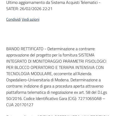
Ultimo aggiornamento da Sistema Acquisti Telematici -
acquisto
SATER:
26/02/2026 22:21
Condividi
Vedi azioni
Supporto
Piattaforme
Dati del bando
BANDO RETTIFICATO - Determinazione a contrarre:
telematiche
approvazione del progetto per la fornitura SISTEMA
INTEGRATO DI MONITORAGGIO PARAMETRI FISIOLOGICI
PER BLOCCO OPERATORIO E TERAPIA INTENSIVA CON
TECNOLOGIA MODULARE, occorrente all’Azienda
Ospedaliero-Universitaria di Modena. Determinazione a
contrarre: indizione di gara a procedura aperta attraverso
English
piattaforma telematica di negoziazione ex art. 58 del D.Lgs
site
50/2016. Codice Identificativo Gara (CIG): 72710650A8 –
CUA 20170127