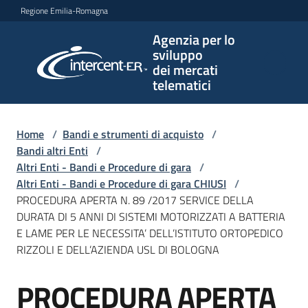
Vai al contenuto
Vai alla navigazione
Vai al footer
Regione Emilia-Romagna
Agenzia per lo
Agenzia
sviluppo
per lo
dei mercati
sviluppo
telematici
dei
mercati
telematici
Home
/
Bandi e strumenti di acquisto
/
Bandi altri Enti
/
Altri Enti - Bandi e Procedure di gara
/
Altri Enti - Bandi e Procedure di gara CHIUSI
/
L'Agenzia
PROCEDURA APERTA N. 89 /2017 SERVICE DELLA
DURATA DI 5 ANNI DI SISTEMI MOTORIZZATI A BATTERIA
E LAME PER LE NECESSITA’ DELL’ISTITUTO ORTOPEDICO
RIZZOLI E DELL’AZIENDA USL DI BOLOGNA
Bandi
e
PROCEDURA APERTA
strumenti
Salta al contenuto
di