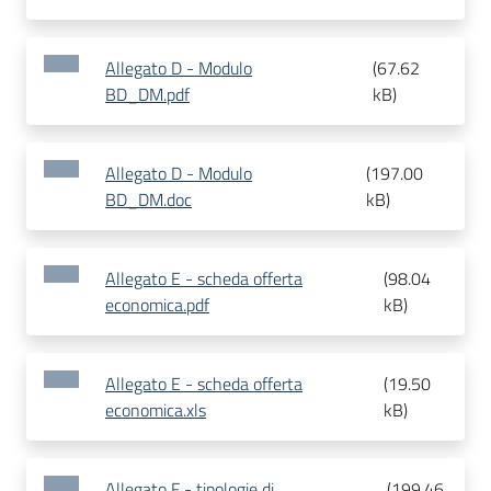
Allegato D - Modulo
(
67.62
BD_DM.pdf
kB
)
Allegato D - Modulo
(
197.00
BD_DM.doc
kB
)
Allegato E - scheda offerta
(
98.04
economica.pdf
kB
)
Allegato E - scheda offerta
(
19.50
economica.xls
kB
)
Allegato F - tipologie di
(
199.46