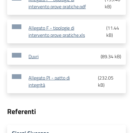
intervento prove pratiche.pdf
kB
)
Allegato F - tipologie di
(
11.44
intervento prove pratiche.xls
kB
)
Duvri
(
89.34 kB
)
Allegato PI - patto di
(
232.05
integrità
kB
)
Referenti