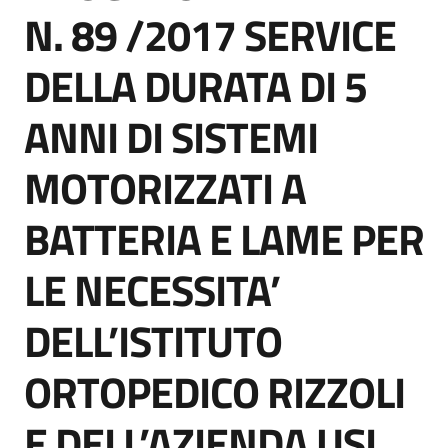
acquisto
N. 89 /2017 SERVICE
DELLA DURATA DI 5
Supporto
ANNI DI SISTEMI
MOTORIZZATI A
Piattaforme
telematiche
BATTERIA E LAME PER
LE NECESSITA’
DELL’ISTITUTO
English
ORTOPEDICO RIZZOLI
site
E DELL’AZIENDA USL