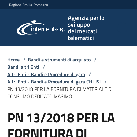
Vai al contenuto
Vai alla navigazione
Vai al footer
Regione Emilia-Romagna
Agenzia per lo
Agenzia
sviluppo
per lo
dei mercati
sviluppo
telematici
dei
mercati
telematici
Home
/
Bandi e strumenti di acquisto
/
Bandi altri Enti
/
Altri Enti - Bandi e Procedure di gara
/
Altri Enti - Bandi e Procedure di gara CHIUSI
/
L'Agenzia
PN 13/2018 PER LA FORNITURA DI MATERIALE DI
CONSUMO DEDICATO MASIMO
PN 13/2018 PER LA
Bandi
Salta al contenuto
e
strumenti
FORNITURA DI
di