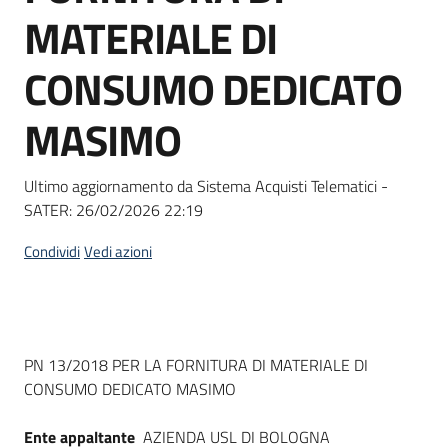
acquisto
MATERIALE DI
CONSUMO DEDICATO
Supporto
MASIMO
Piattaforme
Ultimo aggiornamento da Sistema Acquisti Telematici -
telematiche
SATER:
26/02/2026 22:19
Condividi
Vedi azioni
English
Dati del bando
PN 13/2018 PER LA FORNITURA DI MATERIALE DI
site
CONSUMO DEDICATO MASIMO
Ente appaltante
AZIENDA USL DI BOLOGNA