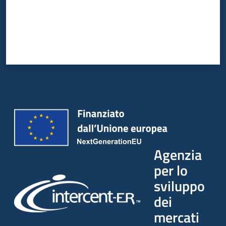
Agenzia
per lo
sviluppo
dei
mercati