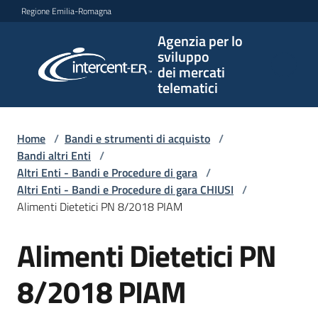
Vai al contenuto
Vai alla navigazione
Vai al footer
Regione Emilia-Romagna
Agenzia per lo
Agenzia
sviluppo
per lo
dei mercati
sviluppo
telematici
dei
mercati
telematici
Home
/
Bandi e strumenti di acquisto
/
Bandi altri Enti
/
Altri Enti - Bandi e Procedure di gara
/
Altri Enti - Bandi e Procedure di gara CHIUSI
/
L'Agenzia
Alimenti Dietetici PN 8/2018 PIAM
Alimenti Dietetici PN
Salta al contenuto
Bandi
e
8/2018 PIAM
strumenti
di