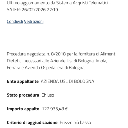
Ultimo aggiornamento da Sistema Acquisti Telematici -
acquisto
SATER:
26/02/2026 22:19
Condividi
Vedi azioni
Supporto
Piattaforme
Dati del bando
Procedura negoziata n. 8/2018 per la fornitura di Alimenti
telematiche
Dietetici necessari alle Aziende Usl di Bologna, Imola,
Ferrara e Azienda Ospedaliera di Bologna
Ente appaltante
AZIENDA USL DI BOLOGNA
Stato procedura
Chiuso
English
site
Importo appalto
122.935,48 €
Criterio di aggiudicazione
Prezzo più basso