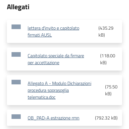
Allegati
lettera d'invito e capitolato
(
435.29
firmati AUSL
kB
)
Capitolato speciale da firmare
(
118.00
per accettazione
kB
)
Allegato A - Modulo Dichiarazioni
(
75.50
procedura soprasoglia
kB
)
telematica.doc
OB_PAD-A estrazione rmn
(
792.32 kB
)