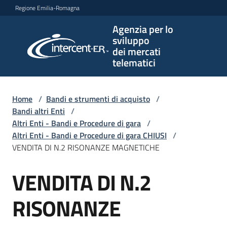
Vai al contenuto
Vai alla navigazione
Vai al footer
Regione Emilia-Romagna
Agenzia per lo
Agenzia
sviluppo
per lo
dei mercati
sviluppo
telematici
dei
mercati
telematici
Home
/
Bandi e strumenti di acquisto
/
Bandi altri Enti
/
Altri Enti - Bandi e Procedure di gara
/
Altri Enti - Bandi e Procedure di gara CHIUSI
/
L'Agenzia
VENDITA DI N.2 RISONANZE MAGNETICHE
VENDITA DI N.2
Salta al contenuto
Bandi
e
RISONANZE
strumenti
di