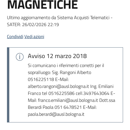
MAGNETICHE
acquisto
Ultimo aggiornamento da Sistema Acquisti Telematici -
SATER:
26/02/2026 22:19
Supporto
Condividi
Vedi azioni
Piattaforme
Avviso
12 marzo 2018
telematiche
Si comunicano i riferimenti corretti per il
sopralluogo: Sig. Rangoni Alberto
0516225118 E-Mail:
alberto.rangoni@ausl.bologna.it Ing. Emiliani
Franco tel 0516225586 cell.3497643064 E-
Mail: franco.emiliani@ausl.bologna.it Dott.ssa
English
Berardi Paola 051 6478521 E-Mail:
site
paola.berardi@ausl.bologna.it