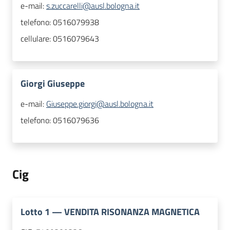
e-mail:
s.zuccarelli@ausl.bologna.it
telefono:
0516079938
cellulare:
0516079643
Giorgi Giuseppe
e-mail:
Giuseppe.giorgi@ausl.bologna.it
telefono:
0516079636
Cig
Lotto
1
—
VENDITA RISONANZA MAGNETICA