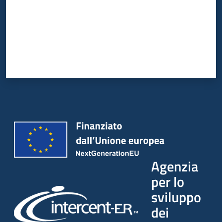
Agenzia
per lo
sviluppo
dei