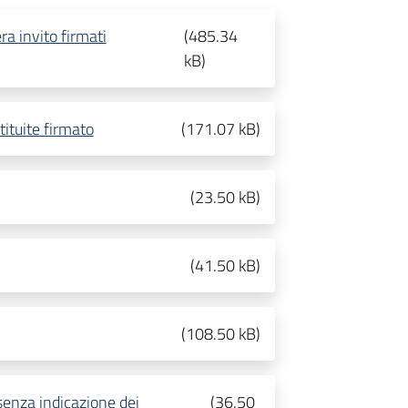
era invito firmati
(
485.34
kB
)
tituite firmato
(
171.07 kB
)
(
23.50 kB
)
(
41.50 kB
)
(
108.50 kB
)
enza indicazione dei
(
36.50