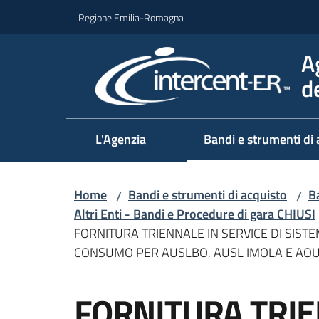
Vai al contenuto
Vai alla navigazione
Vai al footer
Regione Emilia-Romagna
A
d
L'Agenzia
Bandi e strumenti di 
Home
Bandi e strumenti di acquisto
Ba
/
/
Altri Enti - Bandi e Procedure di gara CHIUSI
FORNITURA TRIENNALE IN SERVICE DI SIST
CONSUMO PER AUSLBO, AUSL IMOLA E AO
Salta al contenuto
FORNITURA TRIE