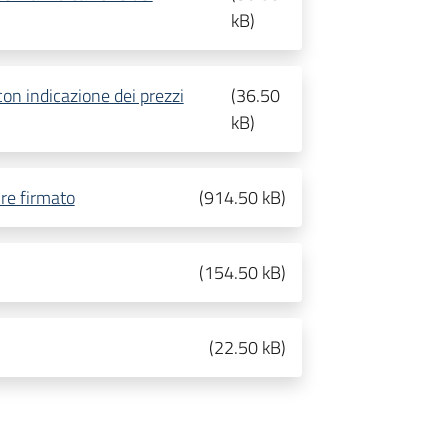
kB
)
on indicazione dei prezzi
(
36.50
kB
)
ire firmato
(
914.50 kB
)
(
154.50 kB
)
(
22.50 kB
)