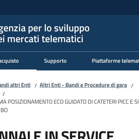
genzia per lo sviluppo
ei mercati telematici
acquisto
Supporto
Piattaforme telema
ndi altri Enti
Altri Enti - Bandi e Procedure di gara
/
/
/
EMA POSIZIONAMENTO ECO GUIDATO DI CATETERI PICC E 
UBO
NNALE IN SERVICE