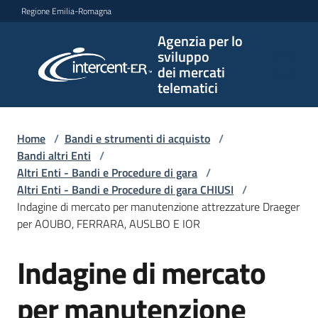
Vai al contenuto
Vai alla navigazione
Vai al footer
Regione Emilia-Romagna
Agenzia per lo
Agenzia
sviluppo
per lo
dei mercati
sviluppo
telematici
dei
mercati
telematici
Home
/
Bandi e strumenti di acquisto
/
Bandi altri Enti
/
Altri Enti - Bandi e Procedure di gara
/
Altri Enti - Bandi e Procedure di gara CHIUSI
/
L'Agenzia
Indagine di mercato per manutenzione attrezzature Draeger
per AOUBO, FERRARA, AUSLBO E IOR
Indagine di mercato
Bandi
Salta al contenuto
e
strumenti
per manutenzione
di