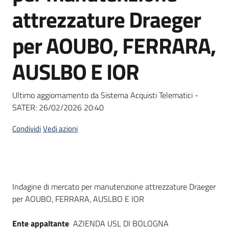
acquisto
attrezzature Draeger
per AOUBO, FERRARA,
Supporto
AUSLBO E IOR
Piattaforme
Ultimo aggiornamento da Sistema Acquisti Telematici -
telematiche
SATER:
26/02/2026 20:40
Condividi
Vedi azioni
English
Dati del bando
Indagine di mercato per manutenzione attrezzature Draeger
site
per AOUBO, FERRARA, AUSLBO E IOR
Ente appaltante
AZIENDA USL DI BOLOGNA