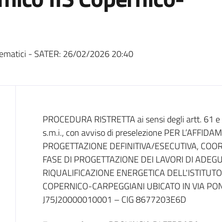
ematici - SATER:
26/02/2026 20:40
Dati del bando
PROCEDURA RISTRETTA ai sensi degli artt. 61 e 9
s.m.i., con avviso di preselezione PER L’AFFI
PROGETTAZIONE DEFINITIVA/ESECUTIVA, COO
FASE DI PROGETTAZIONE DEI LAVORI DI ADEG
RIQUALIFICAZIONE ENERGETICA DELL'ISTITUT
COPERNICO-CARPEGGIANI UBICATO IN VIA PO
J75J20000010001 – CIG 8677203E6D