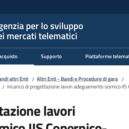
genzia per lo sviluppo
ei mercati telematici
acquisto
Supporto
Piattaforme telema
ndi altri Enti
Altri Enti - Bandi e Procedure di gara
/
/
Incarico di progettazione lavori adeguamento sismico II
/
tazione lavori
ico IIS Copernico-