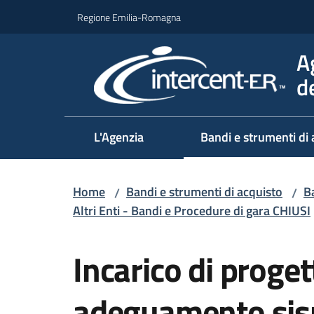
Vai al contenuto
Vai alla navigazione
Vai al footer
Regione Emilia-Romagna
A
d
L'Agenzia
Bandi e strumenti di 
Home
Bandi e strumenti di acquisto
Ba
/
/
Altri Enti - Bandi e Procedure di gara CHIUSI
Salta al contenuto
Incarico di proget
adeguamento sism