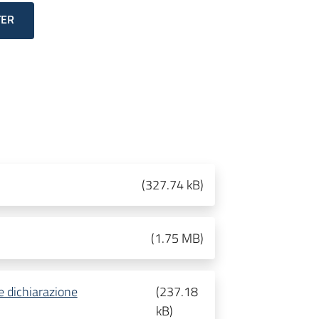
TER
(
327.74 kB
)
(
1.75 MB
)
e dichiarazione
(
237.18
kB
)