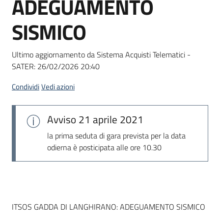
ADEGUAMENTO
acquisto
SISMICO
Supporto
Ultimo aggiornamento da Sistema Acquisti Telematici -
SATER:
26/02/2026 20:40
Piattaforme
Condividi
Vedi azioni
telematiche
Avviso
21 aprile 2021
la prima seduta di gara prevista per la data
odierna è posticipata alle ore 10.30
English
site
Dati del bando
ITSOS GADDA DI LANGHIRANO: ADEGUAMENTO SISMICO