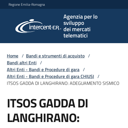
Vai al contenuto
Vai alla navigazione
Vai al footer
Regione Emilia-Romagna
Agenzia per lo
Agenzia
sviluppo
per lo
dei mercati
sviluppo
telematici
dei
mercati
telematici
Home
/
Bandi e strumenti di acquisto
/
Bandi altri Enti
/
Altri Enti - Bandi e Procedure di gara
/
Altri Enti - Bandi e Procedure di gara CHIUSI
/
L'Agenzia
ITSOS GADDA DI LANGHIRANO: ADEGUAMENTO SISMICO
ITSOS GADDA DI
Salta al contenuto
Bandi
e
LANGHIRANO:
strumenti
di