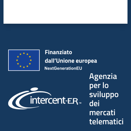
Agenzia
per lo
sviluppo
dei
mercati
telematici