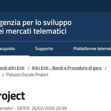
genzia per lo sviluppo
ei mercati telematici
acquisto
Supporto
Piattaforme telema
ndi altri Enti
Altri Enti - Bandi e Procedure di gara
/
/
Palazzo Ducale Project
/
oject
ematici - SATER:
26/02/2026 20:39