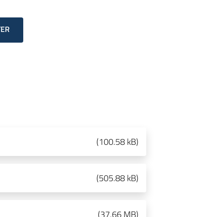
TER
(
100.58 kB
)
(
505.88 kB
)
(
37.66 MB
)