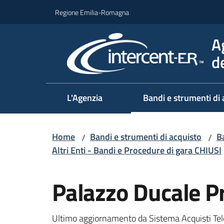
Vai al contenuto
Vai alla navigazione
Vai al footer
Regione Emilia-Romagna
A
d
L'Agenzia
Bandi e strumenti di 
Home
Bandi e strumenti di acquisto
Ba
/
/
Altri Enti - Bandi e Procedure di gara CHIUSI
Salta al contenuto
Palazzo Ducale Pr
Ultimo aggiornamento da Sistema Acquisti Tel