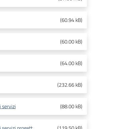
(
60.94 kB
)
(
60.00 kB
)
(
64.00 kB
)
(
232.66 kB
)
 servizi
(
88.00 kB
)
 servizi progett
(
119.50 kB
)