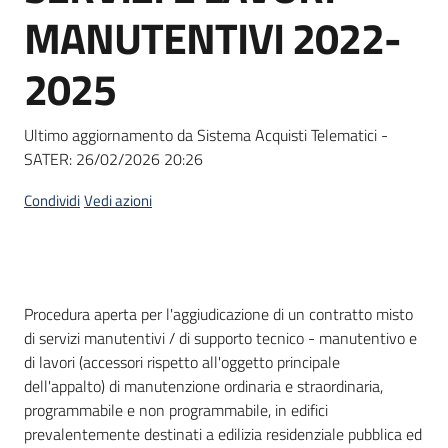
acquisto
MANUTENTIVI 2022-
2025
Supporto
Ultimo aggiornamento da Sistema Acquisti Telematici -
SATER:
26/02/2026 20:26
Piattaforme
telematiche
Condividi
Vedi azioni
Dati del bando
Procedura aperta per l'aggiudicazione di un contratto misto
di servizi manutentivi / di supporto tecnico - manutentivo e
English
di lavori (accessori rispetto all'oggetto principale
site
dell'appalto) di manutenzione ordinaria e straordinaria,
programmabile e non programmabile, in edifici
prevalentemente destinati a edilizia residenziale pubblica ed