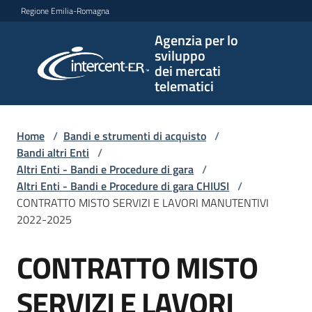
Vai al contenuto
Vai alla navigazione
Vai al footer
Regione Emilia-Romagna
Agenzia per lo
Agenzia
sviluppo
per lo
dei mercati
sviluppo
telematici
dei
mercati
telematici
Home
/
Bandi e strumenti di acquisto
/
Bandi altri Enti
/
Altri Enti - Bandi e Procedure di gara
/
Altri Enti - Bandi e Procedure di gara CHIUSI
/
L'Agenzia
CONTRATTO MISTO SERVIZI E LAVORI MANUTENTIVI
2022-2025
CONTRATTO MISTO
Bandi
Salta al contenuto
e
strumenti
SERVIZI E LAVORI
di