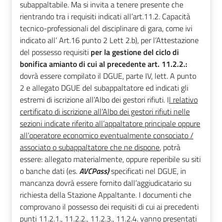
subappaltabile. Ma si invita a tenere presente che
rientrando tra i requisiti indicati all’art.11.2. Capacità
tecnico-professionali
del disciplinare di gara,
come ivi
indicato all’
Art.16 punto 2 Lett 2.b), per l’
Attestazione
del possesso requisiti
per la gestione del ciclo di
bonifica amianto di cui al precedente art. 11.2.2.:
dovrà essere compilato il DGUE, parte IV, lett. A punto
2 e allegato DGUE del subappaltatore ed indicati gli
estremi di iscrizione all’Albo dei gestori rifiuti.
I
l relativo
certificato di iscrizione all’Albo dei gestori rifiuti nelle
sezioni indicate riferito all’appaltatore principale oppure
all’operatore economico eventualmente consociato /
associato o subappaltatore che ne dispone
, potrà
essere: allegato materialmente,
oppure reperibile su siti
o banche dati (es.
AVCPass)
specificati nel DGUE, in
mancanza dovrà essere fornito dall’aggiudicatario su
richiesta della Stazione Appaltante.
I documenti che
comprovano il possesso dei requisiti di cui ai precedenti
punti 11.2.1.,
11.2.2
., 11.2.3., 11.2.4. vanno presentati