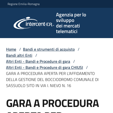
Vai al contenuto
Vai alla navigazione
Vai al footer
Regione Emilia-Romagna
Agenzia per lo
Agenzia
sviluppo
per lo
dei mercati
sviluppo
telematici
dei
mercati
telematici
Home
/
Bandi e strumenti di acquisto
/
Bandi altri Enti
/
Altri Enti - Bandi e Procedure di gara
/
Altri Enti - Bandi e Procedure di gara CHIUSI
/
L'Agenzia
GARA A PROCEDURA APERTA PER L’AFFIDAMENTO
DELLA GESTIONE DEL BOCCIODROMO COMUNALE DI
SASSUOLO SITO IN VIA I. NIEVO N. 16
Bandi
GARA A PROCEDURA
e
Salta al contenuto
strumenti
di