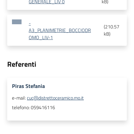
GENERALE_LIV 0
kB
)
-
(
210.57
A3_PLANIMETRIE_BOCCIODR
kB
)
OMO_LIV-1
Referenti
Piras Stefania
e-mail:
cuc@distrettoceramico.mo.it
telefono:
059416116