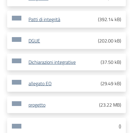
Patti di integrità
(
392.14 kB
)
DGUE
(
202.00 kB
)
Dichiarazioni integrative
(
37.50 kB
)
allegato EO
(
29.49 kB
)
progetto
(
23.22 MB
)
(
)