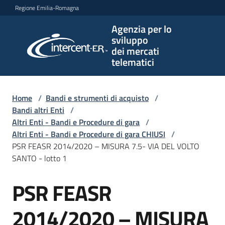
Vai al contenuto
Vai alla navigazione
Vai al footer
Regione Emilia-Romagna
Agenzia per lo
Agenzia
sviluppo
per lo
dei mercati
sviluppo
telematici
dei
mercati
telematici
Home
/
Bandi e strumenti di acquisto
/
Bandi altri Enti
/
Altri Enti - Bandi e Procedure di gara
/
Altri Enti - Bandi e Procedure di gara CHIUSI
/
L'Agenzia
PSR FEASR 2014/2020 – MISURA 7.5- VIA DEL VOLTO
SANTO - lotto 1
PSR FEASR
Bandi
Salta al contenuto
e
strumenti
2014/2020 – MISURA
di