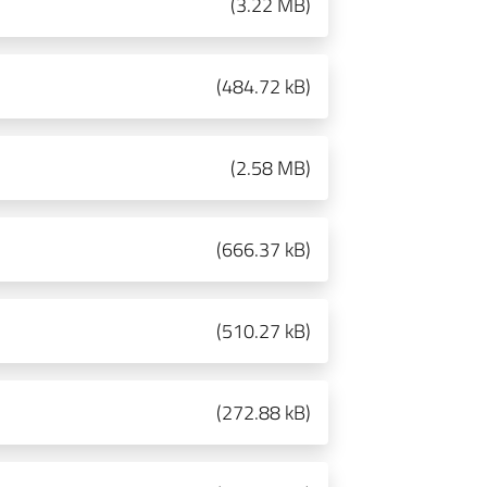
(
3.22 MB
)
(
484.72 kB
)
(
2.58 MB
)
(
666.37 kB
)
(
510.27 kB
)
(
272.88 kB
)