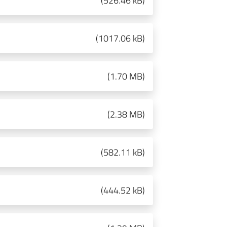
(
526.46 kB
)
(
1017.06 kB
)
(
1.70 MB
)
(
2.38 MB
)
(
582.11 kB
)
(
444.52 kB
)