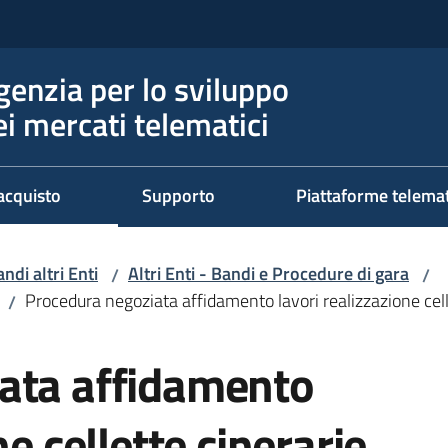
genzia per lo sviluppo
ei mercati telematici
acquisto
Supporto
Piattaforme telema
ndi altri Enti
Altri Enti - Bandi e Procedure di gara
/
/
Procedura negoziata affidamento lavori realizzazione cell
/
ata affidamento
ne cellette cinerarie