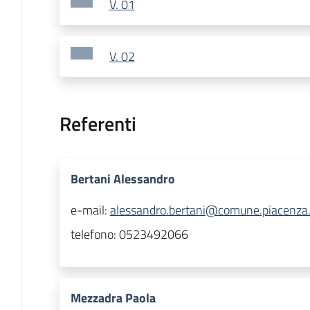
V. 01
V. 02
Referenti
Bertani Alessandro
e-mail:
alessandro.bertani@comune.piacenza.
telefono:
0523492066
Mezzadra Paola