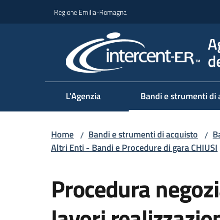
Vai al contenuto
Vai alla navigazione
Vai al footer
Regione Emilia-Romagna
A
d
L'Agenzia
Bandi e strumenti di 
Home
Bandi e strumenti di acquisto
Ba
/
/
Altri Enti - Bandi e Procedure di gara CHIUSI
Salta al contenuto
Procedura negozi
lavori realizzazio