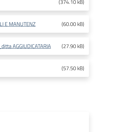
(
374.10 kB
)
ALI E MANUTENZ
(
60.00 kB
)
o_ditta AGGIUDICATARIA
(
27.90 kB
)
(
57.50 kB
)