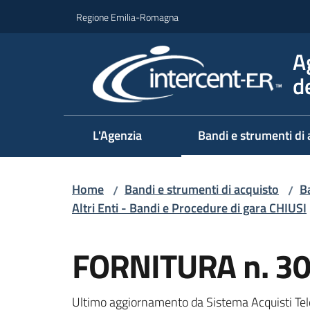
Vai al contenuto
Vai alla navigazione
Vai al footer
Regione Emilia-Romagna
A
d
L'Agenzia
Bandi e strumenti di 
Home
Bandi e strumenti di acquisto
Ba
/
/
Altri Enti - Bandi e Procedure di gara CHIUSI
Salta al contenuto
FORNITURA n. 30
Ultimo aggiornamento da Sistema Acquisti Tel