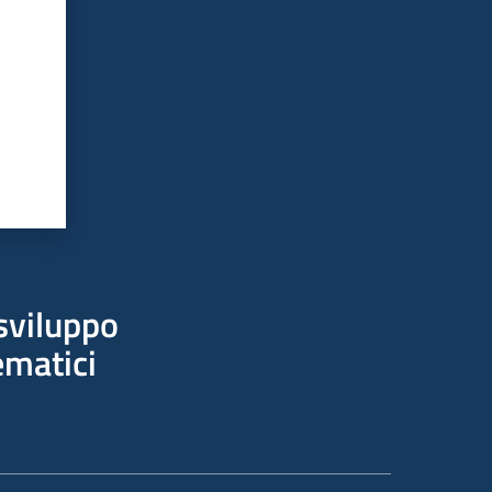
sviluppo
ematici