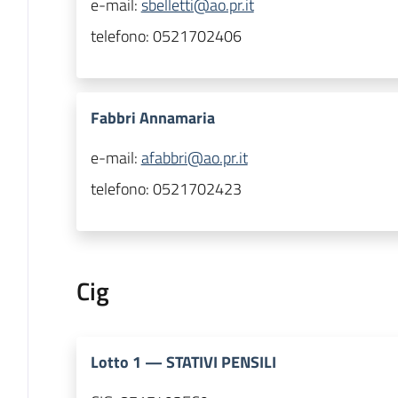
e-mail:
sbelletti@ao.pr.it
telefono:
0521702406
Fabbri Annamaria
e-mail:
afabbri@ao.pr.it
telefono:
0521702423
Cig
Lotto
1
—
STATIVI PENSILI