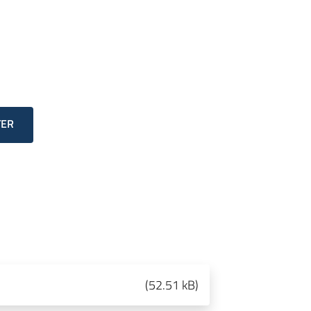
TER
(
52.51 kB
)