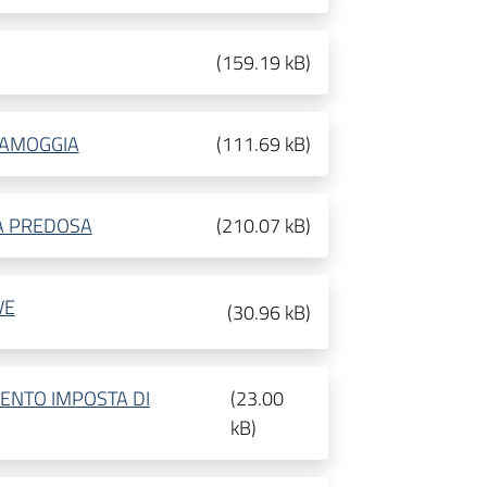
(
159.19 kB
)
SAMOGGIA
(
111.69 kB
)
LA PREDOSA
(
210.07 kB
)
VE
(
30.96 kB
)
ENTO IMPOSTA DI
(
23.00
kB
)