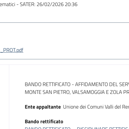
ematici - SATER:
26/02/2026 20:36
_PROT.pdf
Dati del bando
BANDO RETTIFICATO - AFFIDAMENTO DEL SERV
MONTE SAN PIETRO, VALSAMOGGIA E ZOLA P
Ente appaltante
Unione dei Comuni Valli del R
Bando rettificato