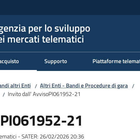
genzia per lo sviluppo
ei mercati telematici
acquisto
Supporto
Piattaforme telema
ndi altri Enti
Altri Enti - Bandi e Procedure di gara
/
/
Invito dall' AvvisoPI061952-21
/
isoPI061952-21
ematici - SATER:
26/02/2026 20:36