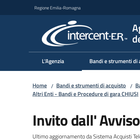
Vai al contenuto
Vai alla navigazione
Vai al footer
Regione Emilia-Romagna
A
d
L'Agenzia
Bandi e strumenti di 
Home
Bandi e strumenti di acquisto
Ba
/
/
Altri Enti - Bandi e Procedure di gara CHIUSI
Salta al contenuto
Invito dall' Avv
Ultimo aggiornamento da Sistema Acquisti Tel