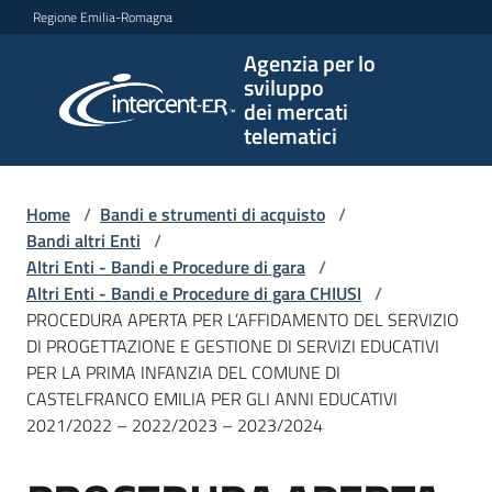
Vai al contenuto
Vai alla navigazione
Vai al footer
Regione Emilia-Romagna
Agenzia per lo
Agenzia
sviluppo
per lo
dei mercati
sviluppo
telematici
dei
mercati
telematici
Home
/
Bandi e strumenti di acquisto
/
Bandi altri Enti
/
Altri Enti - Bandi e Procedure di gara
/
Altri Enti - Bandi e Procedure di gara CHIUSI
/
L'Agenzia
PROCEDURA APERTA PER L’AFFIDAMENTO DEL SERVIZIO
DI PROGETTAZIONE E GESTIONE DI SERVIZI EDUCATIVI
PER LA PRIMA INFANZIA DEL COMUNE DI
CASTELFRANCO EMILIA PER GLI ANNI EDUCATIVI
Bandi
2021/2022 – 2022/2023 – 2023/2024
e
strumenti
di
Salta al contenuto