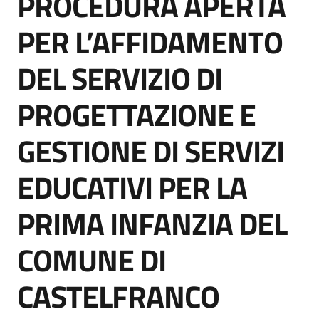
PROCEDURA APERTA
acquisto
PER L’AFFIDAMENTO
DEL SERVIZIO DI
Supporto
PROGETTAZIONE E
Piattaforme
GESTIONE DI SERVIZI
telematiche
EDUCATIVI PER LA
PRIMA INFANZIA DEL
COMUNE DI
English
site
CASTELFRANCO