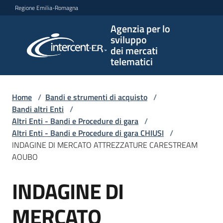
Vai al contenuto
Vai alla navigazione
Vai al footer
Regione Emilia-Romagna
Agenzia per lo
Agenzia
sviluppo
per lo
dei mercati
sviluppo
telematici
dei
mercati
telematici
Home
/
Bandi e strumenti di acquisto
/
Bandi altri Enti
/
Altri Enti - Bandi e Procedure di gara
/
Altri Enti - Bandi e Procedure di gara CHIUSI
/
L'Agenzia
INDAGINE DI MERCATO ATTREZZATURE CARESTREAM
AOUBO
INDAGINE DI
Bandi
Salta al contenuto
e
strumenti
MERCATO
di