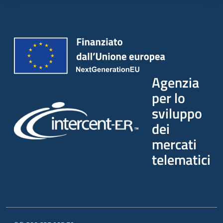
Agenzia
per lo
sviluppo
dei
mercati
telematici