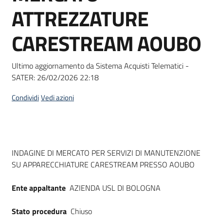
acquisto
ATTREZZATURE
CARESTREAM AOUBO
Supporto
Ultimo aggiornamento da Sistema Acquisti Telematici -
SATER:
26/02/2026 22:18
Piattaforme
telematiche
Condividi
Vedi azioni
Dati del bando
INDAGINE DI MERCATO PER SERVIZI DI MANUTENZIONE
SU APPARECCHIATURE CARESTREAM PRESSO AOUBO
English
site
Ente appaltante
AZIENDA USL DI BOLOGNA
Stato procedura
Chiuso