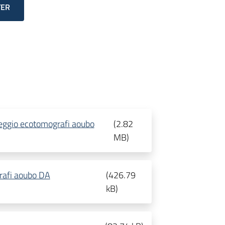
TER
oleggio ecotomografi aoubo
(
2.82
MB
)
grafi aoubo DA
(
426.79
kB
)