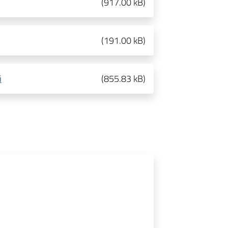
(
917.00 kB
)
(
191.00 kB
)
i
(
855.83 kB
)