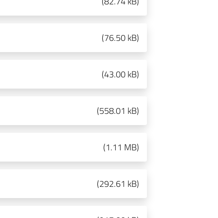
(
82.74 kB
)
(
76.50 kB
)
(
43.00 kB
)
(
558.01 kB
)
(
1.11 MB
)
(
292.61 kB
)