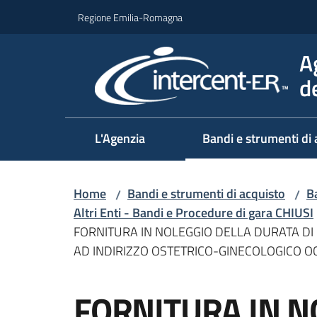
Vai al contenuto
Vai alla navigazione
Vai al footer
Regione Emilia-Romagna
A
d
L'Agenzia
Bandi e strumenti di 
Home
Bandi e strumenti di acquisto
Ba
/
/
Altri Enti - Bandi e Procedure di gara CHIUSI
FORNITURA IN NOLEGGIO DELLA DURATA DI 
AD INDIRIZZO OSTETRICO-GINECOLOGICO O
Salta al contenuto
FORNITURA IN N