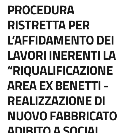
PROCEDURA
acquisto
Salta al contenuto
RISTRETTA PER
Supporto
L’AFFIDAMENTO DEI
LAVORI INERENTI LA
Piattaforme
telematiche
“RIQUALIFICAZIONE
AREA EX BENETTI -
REALIZZAZIONE DI
English
NUOVO FABBRICATO
site
ADIBITO A SOCIAL