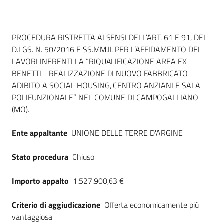
Dati del bando
PROCEDURA RISTRETTA AI SENSI DELL’ART. 61 E 91, DEL
D.LGS. N. 50/2016 E SS.MM.II. PER L’AFFIDAMENTO DEI
LAVORI INERENTI LA “RIQUALIFICAZIONE AREA EX
BENETTI - REALIZZAZIONE DI NUOVO FABBRICATO
ADIBITO A SOCIAL HOUSING, CENTRO ANZIANI E SALA
POLIFUNZIONALE” NEL COMUNE DI CAMPOGALLIANO
(MO).
Ente appaltante
UNIONE DELLE TERRE D'ARGINE
Stato procedura
Chiuso
Importo appalto
1.527.900,63 €
Criterio di aggiudicazione
Offerta economicamente più
vantaggiosa