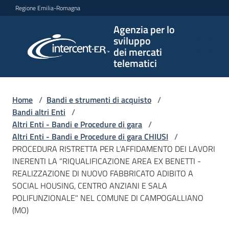
Vai al contenuto
Vai alla navigazione
Vai al footer
Regione Emilia-Romagna
Agenzia per lo
Agenzia
sviluppo
per lo
dei mercati
sviluppo
telematici
dei
mercati
telematici
Home
/
Bandi e strumenti di acquisto
/
Bandi altri Enti
/
Altri Enti - Bandi e Procedure di gara
/
Altri Enti - Bandi e Procedure di gara CHIUSI
/
L'Agenzia
PROCEDURA RISTRETTA PER L’AFFIDAMENTO DEI LAVORI
INERENTI LA “RIQUALIFICAZIONE AREA EX BENETTI -
REALIZZAZIONE DI NUOVO FABBRICATO ADIBITO A
SOCIAL HOUSING, CENTRO ANZIANI E SALA
Bandi
POLIFUNZIONALE" NEL COMUNE DI CAMPOGALLIANO
e
(MO)
strumenti
di