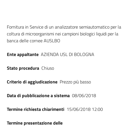
Seguici
su
Dati del bando
Fornitura in Service di un analizzatore semiautomatico per la
coltura di microorganismi nei campioni biologici liquidi per la
banca delle cornee AUSLBO
Ente appaltante
AZIENDA USL DI BOLOGNA
Stato procedura
Chiuso
Criterio di aggiudicazione
Prezzo più basso
Data di pubblicazione a sistema
08/06/2018
Termine richiesta chiarimenti
15/06/2018 12:00
Termine presentazione delle