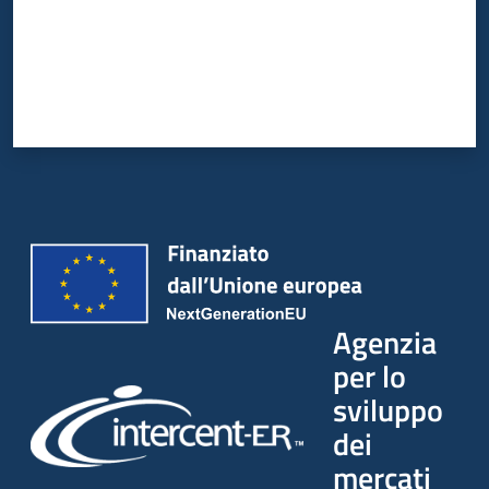
Agenzia
per lo
sviluppo
dei
mercati