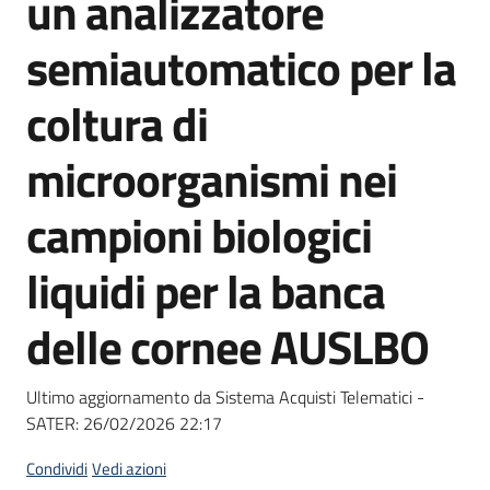
un analizzatore
acquisto
semiautomatico per la
Supporto
coltura di
microorganismi nei
Piattaforme
campioni biologici
telematiche
liquidi per la banca
delle cornee AUSLBO
English
Ultimo aggiornamento da Sistema Acquisti Telematici -
site
SATER:
26/02/2026 22:17
Condividi
Vedi azioni