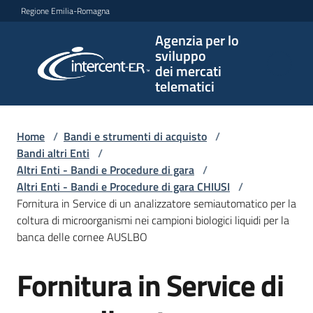
Vai al contenuto
Vai alla navigazione
Vai al footer
Regione Emilia-Romagna
Agenzia per lo
Agenzia
sviluppo
per lo
dei mercati
sviluppo
telematici
dei
mercati
telematici
Home
/
Bandi e strumenti di acquisto
/
Bandi altri Enti
/
Altri Enti - Bandi e Procedure di gara
/
Altri Enti - Bandi e Procedure di gara CHIUSI
/
L'Agenzia
Fornitura in Service di un analizzatore semiautomatico per la
coltura di microorganismi nei campioni biologici liquidi per la
banca delle cornee AUSLBO
Bandi
Fornitura in Service di
e
Salta al contenuto
strumenti
di