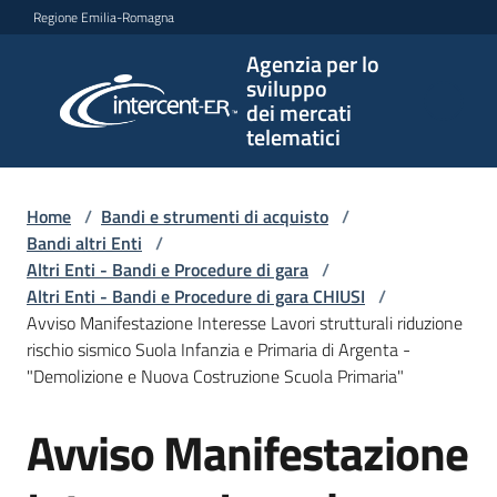
Vai al contenuto
Vai alla navigazione
Vai al footer
Regione Emilia-Romagna
Agenzia per lo
Agenzia
sviluppo
per lo
dei mercati
sviluppo
telematici
dei
mercati
telematici
Home
/
Bandi e strumenti di acquisto
/
Bandi altri Enti
/
Altri Enti - Bandi e Procedure di gara
/
Altri Enti - Bandi e Procedure di gara CHIUSI
/
L'Agenzia
Avviso Manifestazione Interesse Lavori strutturali riduzione
rischio sismico Suola Infanzia e Primaria di Argenta -
"Demolizione e Nuova Costruzione Scuola Primaria"
Bandi
Avviso Manifestazione
e
Salta al contenuto
strumenti
di