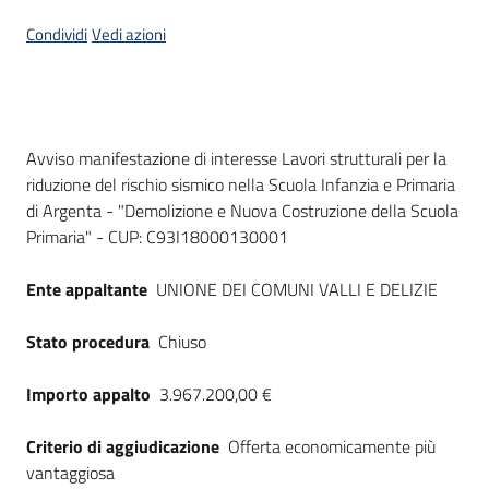
Seguici
Condividi
Vedi azioni
su
Dati del bando
Avviso manifestazione di interesse Lavori strutturali per la
riduzione del rischio sismico nella Scuola Infanzia e Primaria
di Argenta - "Demolizione e Nuova Costruzione della Scuola
Primaria" - CUP: C93I18000130001
Ente appaltante
UNIONE DEI COMUNI VALLI E DELIZIE
Stato procedura
Chiuso
Importo appalto
3.967.200,00 €
Criterio di aggiudicazione
Offerta economicamente più
vantaggiosa