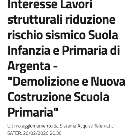
Interesse Lavori
acquisto
strutturali riduzione
Supporto
rischio sismico Suola
Infanzia e Primaria di
Piattaforme
Argenta -
telematiche
"Demolizione e Nuova
Costruzione Scuola
Primaria"
English
site
Ultimo aggiornamento da Sistema Acquisti Telematici -
SATER:
26/02/2026 20:36