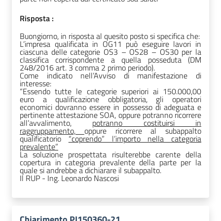
Risposta :
Buongiorno, in risposta al quesito posto si specifica che:
L’impresa qualificata in OG11 può eseguire lavori in
ciascuna delle categorie OS3 – OS28 – OS30 per la
classifica corrispondente a quella posseduta (DM
248/2016 art. 3 comma 2 primo periodo).
Come indicato nell’Avviso di manifestazione di
interesse:
“Essendo tutte le categorie superiori ai 150.000,00
euro a qualificazione obbligatoria, gli operatori
economici dovranno essere in possesso di adeguata e
pertinente attestazione SOA, oppure potranno ricorrere
all’avvalimento,
potranno costituirsi in
raggruppamento,
oppure ricorrere al subappalto
qualificatorio
“coprendo” l’importo nella categoria
prevalente”
La soluzione prospettata risulterebbe carente della
copertura in categoria prevalente della parte per la
quale si andrebbe a dichiarare il subappalto.
Il RUP - Ing. Leonardo Nascosi
Chiarimento PI150360-21