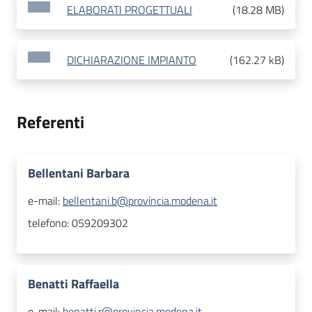
ELABORATI PROGETTUALI
(
18.28 MB
)
DICHIARAZIONE IMPIANTO
(
162.27 kB
)
Referenti
Bellentani Barbara
e-mail:
bellentani.b@provincia.modena.it
telefono:
059209302
Benatti Raffaella
e-mail:
benatti.r@provincia.modena.it