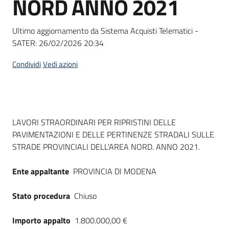
NORD ANNO 2021
acquisto
Ultimo aggiornamento da Sistema Acquisti Telematici -
SATER:
26/02/2026 20:34
Supporto
Condividi
Vedi azioni
Piattaforme
telematiche
Dati del bando
LAVORI STRAORDINARI PER RIPRISTINI DELLE
PAVIMENTAZIONI E DELLE PERTINENZE STRADALI SULLE
STRADE PROVINCIALI DELL'AREA NORD. ANNO 2021.
Ente appaltante
PROVINCIA DI MODENA
English
site
Stato procedura
Chiuso
Importo appalto
1.800.000,00 €