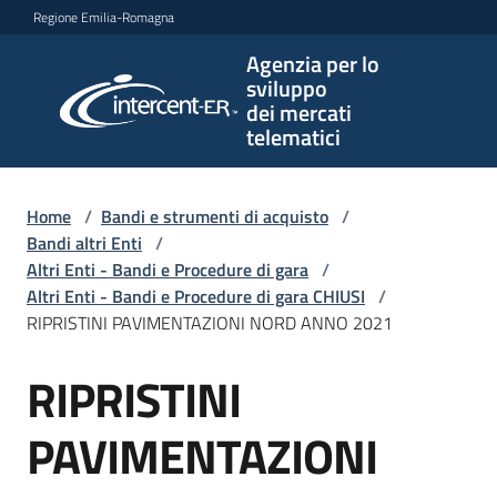
Vai al contenuto
Vai alla navigazione
Vai al footer
Regione Emilia-Romagna
Agenzia per lo
Agenzia
sviluppo
per lo
dei mercati
sviluppo
telematici
dei
mercati
telematici
Home
/
Bandi e strumenti di acquisto
/
Bandi altri Enti
/
Altri Enti - Bandi e Procedure di gara
/
Altri Enti - Bandi e Procedure di gara CHIUSI
/
L'Agenzia
RIPRISTINI PAVIMENTAZIONI NORD ANNO 2021
RIPRISTINI
Salta al contenuto
Bandi
e
PAVIMENTAZIONI
strumenti
di