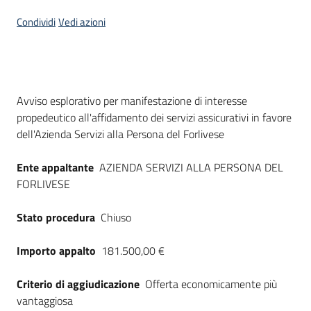
Seguici
Condividi
Vedi azioni
su
Dati del bando
Avviso esplorativo per manifestazione di interesse
propedeutico all'affidamento dei servizi assicurativi in favore
dell'Azienda Servizi alla Persona del Forlivese
Ente appaltante
AZIENDA SERVIZI ALLA PERSONA DEL
FORLIVESE
Stato procedura
Chiuso
Importo appalto
181.500,00 €
Criterio di aggiudicazione
Offerta economicamente più
vantaggiosa