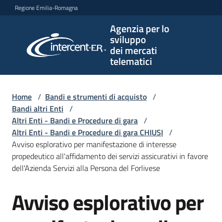
Vai al contenuto
Vai alla navigazione
Vai al footer
Regione Emilia-Romagna
Agenzia per lo
Agenzia
sviluppo
per lo
dei mercati
sviluppo
telematici
dei
mercati
telematici
Home
/
Bandi e strumenti di acquisto
/
Bandi altri Enti
/
Altri Enti - Bandi e Procedure di gara
/
Altri Enti - Bandi e Procedure di gara CHIUSI
/
L'Agenzia
Avviso esplorativo per manifestazione di interesse
propedeutico all'affidamento dei servizi assicurativi in favore
dell'Azienda Servizi alla Persona del Forlivese
Bandi
Avviso esplorativo per
e
Salta al contenuto
strumenti
di