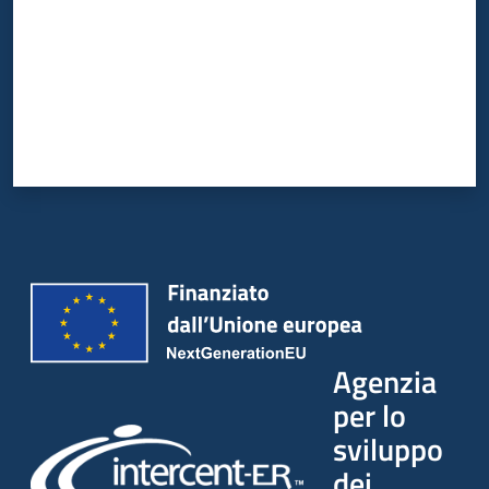
Agenzia
per lo
sviluppo
dei