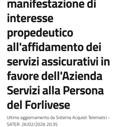
manifestazione di
acquisto
interesse
Supporto
propedeutico
all'affidamento dei
Piattaforme
servizi assicurativi in
telematiche
favore dell'Azienda
Servizi alla Persona
del Forlivese
English
site
Ultimo aggiornamento da Sistema Acquisti Telematici -
SATER:
26/02/2026 20:35