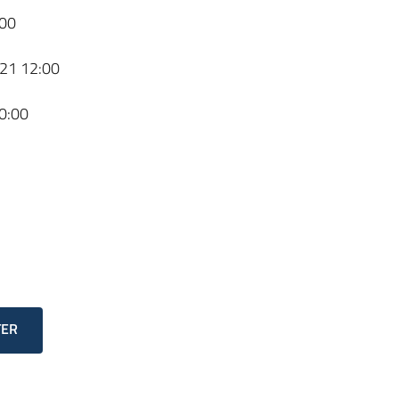
00
21 12:00
0:00
TER