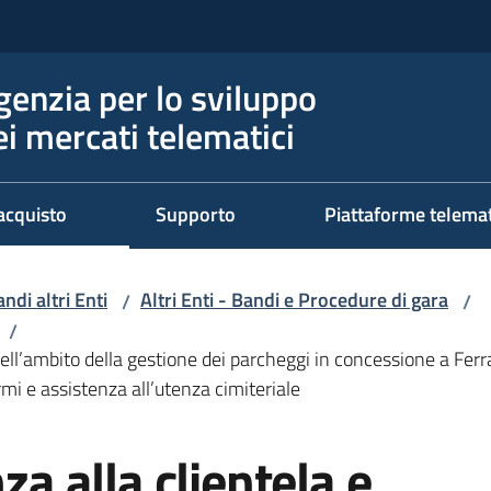
genzia per lo sviluppo
ei mercati telematici
acquisto
Supporto
Piattaforme telema
ndi altri Enti
Altri Enti - Bandi e Procedure di gara
/
/
/
 nell’ambito della gestione dei parcheggi in concessione a Ferr
rmi e assistenza all’utenza cimiteriale
za alla clientela e