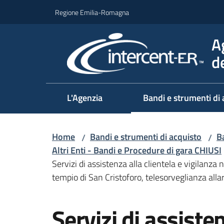
Vai al contenuto
Vai alla navigazione
Vai al footer
Regione Emilia-Romagna
A
d
L'Agenzia
Bandi e strumenti di 
Home
Bandi e strumenti di acquisto
Ba
/
/
Altri Enti - Bandi e Procedure di gara CHIUSI
Servizi di assistenza alla clientela e vigilanza
tempio di San Cristoforo, telesorveglianza alla
Salta al contenuto
Servizi di assisten