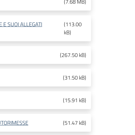
(
7.68 MB
)
E E SUOI ALLEGATI
(
113.00
kB
)
(
267.50 kB
)
(
31.50 kB
)
(
15.91 kB
)
UTORIMESSE
(
51.47 kB
)