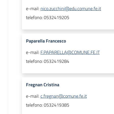
e-mail:
nico.zucchini@edu.comune.fe.it
telefono:
0532419205
Paparella Francesco
e-mail:
F.PAPARELLA@COMUNE.FE.IT
telefono:
0532419284
Fregnan Cristina
e-mail:
c.fregnan@comune.fe.it
telefono:
0532419385