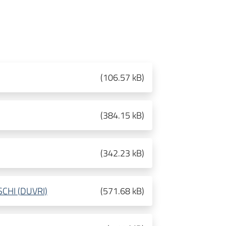
(
106.57 kB
)
(
384.15 kB
)
(
342.23 kB
)
CHI (DUVRI)
(
571.68 kB
)