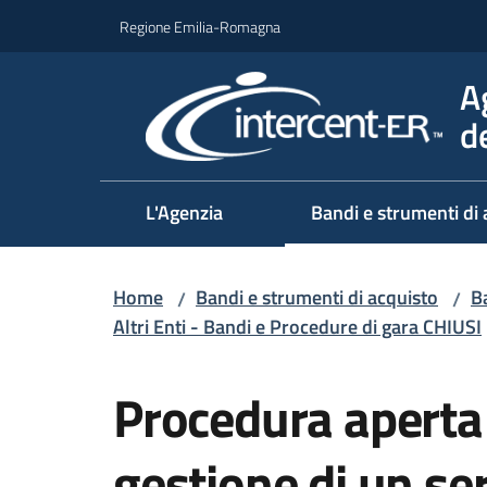
Vai al contenuto
Vai alla navigazione
Vai al footer
Regione Emilia-Romagna
A
d
L'Agenzia
Bandi e strumenti di 
Home
Bandi e strumenti di acquisto
Ba
/
/
Altri Enti - Bandi e Procedure di gara CHIUSI
Salta al contenuto
Procedura aperta 
gestione di un ser