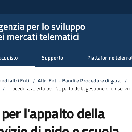
genzia per lo sviluppo
ei mercati telematici
acquisto
Supporto
Piattaforme telema
ndi altri Enti
Altri Enti - Bandi e Procedure di gara
/
/
Procedura aperta per l'appalto della gestione di un servizi
/
per l'appalto della
vizio di nido e scuola