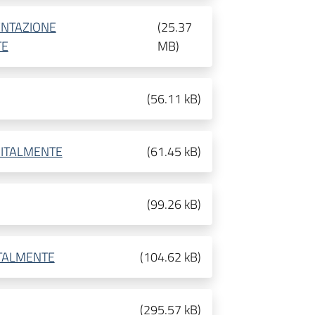
ENTAZIONE
(
25.37
TE
MB
)
(
56.11 kB
)
GITALMENTE
(
61.45 kB
)
(
99.26 kB
)
ITALMENTE
(
104.62 kB
)
(
295.57 kB
)