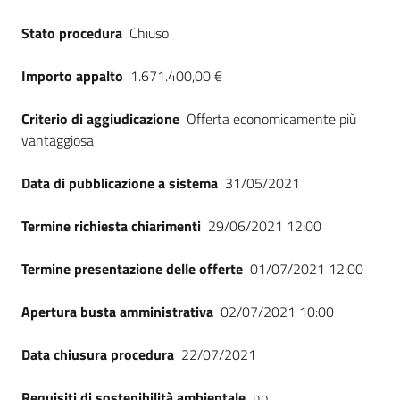
Seguici
Stato procedura
Chiuso
su
Importo appalto
1.671.400,00 €
Criterio di aggiudicazione
Offerta economicamente più
vantaggiosa
Data di pubblicazione a sistema
31/05/2021
Termine richiesta chiarimenti
29/06/2021 12:00
Termine presentazione delle offerte
01/07/2021 12:00
Apertura busta amministrativa
02/07/2021 10:00
Data chiusura procedura
22/07/2021
Requisiti di sostenibilità ambientale
no