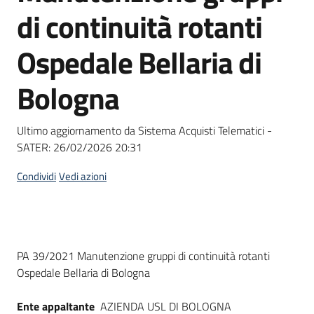
acquisto
di continuità rotanti
Ospedale Bellaria di
Supporto
Bologna
Piattaforme
Ultimo aggiornamento da Sistema Acquisti Telematici -
telematiche
SATER:
26/02/2026 20:31
Condividi
Vedi azioni
English
Dati del bando
PA 39/2021 Manutenzione gruppi di continuità rotanti
site
Ospedale Bellaria di Bologna
Ente appaltante
AZIENDA USL DI BOLOGNA