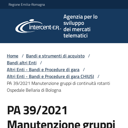
Vai al contenuto
Vai alla navigazione
Vai al footer
Regione Emilia-Romagna
Agenzia per lo
Agenzia
sviluppo
per lo
dei mercati
sviluppo
telematici
dei
mercati
telematici
Home
/
Bandi e strumenti di acquisto
/
Bandi altri Enti
/
Altri Enti - Bandi e Procedure di gara
/
Altri Enti - Bandi e Procedure di gara CHIUSI
/
L'Agenzia
PA 39/2021 Manutenzione gruppi di continuità rotanti
Ospedale Bellaria di Bologna
PA 39/2021
Bandi
Salta al contenuto
e
strumenti
Manutenzione gruppi
di