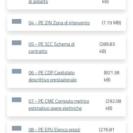
di appalto
kB
)
04 - PE ZIN Zona di intervento
(
7.19 MB
)
05 - PE SCC Schema di
(
289.83
contratto
kB
)
06 - PE CDP Capitolato
(
821.38
descrittivo prestazionale
kB
)
07 - PE CME Computo metrico
(
292.08
estimativo opere elettriche
kB
)
08 - PE EPU Elenco prezzi
(
276.81