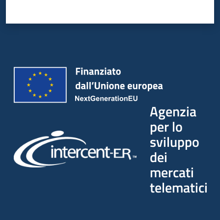
Agenzia
per lo
sviluppo
dei
mercati
telematici